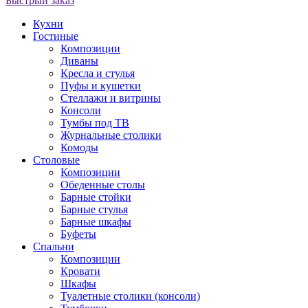
Быстрый заказ
Кухни
Гостиные
Композиции
Диваны
Кресла и стулья
Пуфы и кушетки
Стеллажи и витрины
Консоли
Тумбы под ТВ
Журнальные столики
Комоды
Столовые
Композиции
Обеденные столы
Барные стойки
Барные стулья
Барные шкафы
Буфеты
Спальни
Композиции
Кровати
Шкафы
Туалетные столики (консоли)