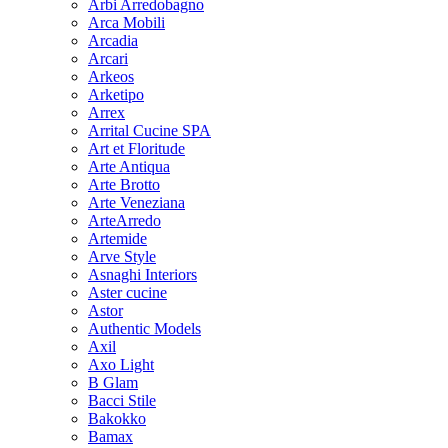
Arbi Arredobagno
Arca Mobili
Arcadia
Arcari
Arkeos
Arketipo
Arrex
Arrital Cucine SPA
Art et Floritude
Arte Antiqua
Arte Brotto
Arte Veneziana
ArteArredo
Artemide
Arve Style
Asnaghi Interiors
Aster cucine
Astor
Authentic Models
Axil
Axo Light
B Glam
Bacci Stile
Bakokko
Bamax