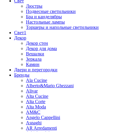
Свет
Люстры
Подвесные светильники
Бра и канделябры
Настольные лампы
Торшеры и напольные светильники
Свет1
Декор
Декор стен
Декор для дома
Вешалки
Зеркала
Камин
Двери и перегородки
Бренды
Ala Cucine
Alberto&Mario Ghezzani
Alivar
Alta Cucine
Alta Corte
Alta Moda
AM&C
Angelo Cappellini
Asnaghi
AR Arredamenti