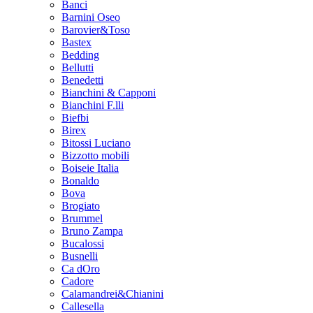
Banci
Barnini Oseo
Barovier&Toso
Bastex
Bedding
Bellutti
Benedetti
Bianchini & Capponi
Bianchini F.lli
Biefbi
Birex
Bitossi Luciano
Bizzotto mobili
Boiseie Italia
Bonaldo
Bova
Brogiato
Brummel
Bruno Zampa
Bucalossi
Busnelli
Ca dOro
Cadore
Calamandrei&Chianini
Callesella