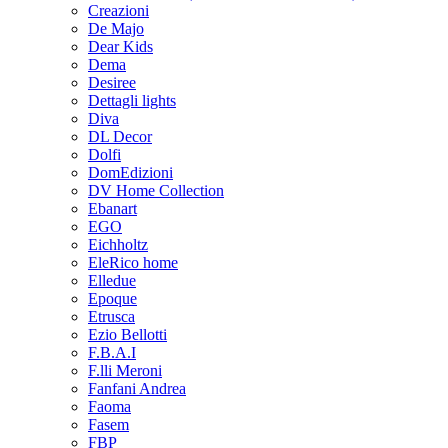
Creazioni
De Majo
Dear Kids
Dema
Desiree
Dettagli lights
Diva
DL Decor
Dolfi
DomEdizioni
DV Home Collection
Ebanart
EGO
Eichholtz
EleRico home
Elledue
Epoque
Etrusca
Ezio Bellotti
F.B.A.I
F.lli Meroni
Fanfani Andrea
Faoma
Fasem
FBP