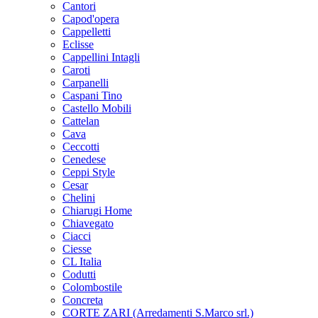
Cantori
Capod'opera
Cappelletti
Eclisse
Cappellini Intagli
Caroti
Carpanelli
Caspani Tino
Castello Mobili
Cattelan
Cava
Ceccotti
Cenedese
Ceppi Style
Cesar
Chelini
Chiarugi Home
Chiavegato
Ciacci
Ciesse
CL Italia
Codutti
Colombostile
Concreta
CORTE ZARI (Arredamenti S.Marco srl.)