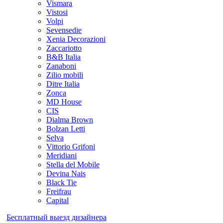
Vismara
Vistosi
Volpi
Sevensedie
Xenia Decorazioni
Zaccariotto
B&B Italia
Zanaboni
Zilio mobili
Ditre Italia
Zonca
MD House
CIS
Dialma Brown
Bolzan Letti
Selva
Vittorio Grifoni
Meridiani
Stella del Mobile
Devina Nais
Black Tie
Freifrau
Capital
Бесплатный выезд дизайнера