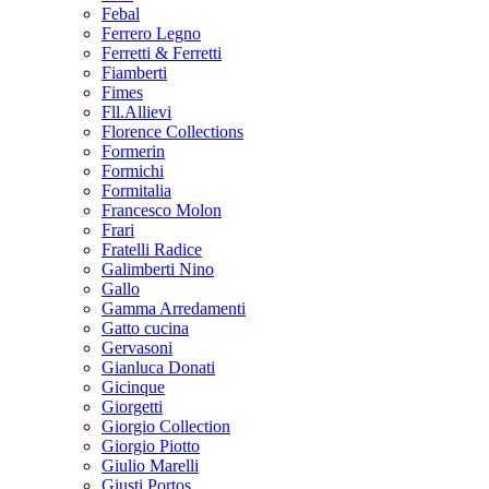
Febal
Ferrero Legno
Ferretti & Ferretti
Fiamberti
Fimes
Fll.Allievi
Florence Collections
Formerin
Formichi
Formitalia
Francesco Molon
Frari
Fratelli Radice
Galimberti Nino
Gallo
Gamma Arredamenti
Gatto cucina
Gervasoni
Gianluca Donati
Gicinque
Giorgetti
Giorgio Collection
Giorgio Piotto
Giulio Marelli
Giusti Portos