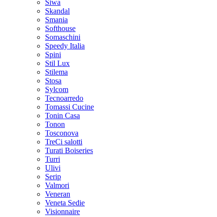
Siwa
Skandal
Smania
Softhouse
Somaschini
Speedy Italia
Spini
Stil Lux
Stilema
Stosa
Sylcom
Tecnoarredo
Tomassi Cucine
Tonin Casa
Tonon
Tosconova
TreCi salotti
Turati Boiseries
Turri
Ulivi
Serip
Valmori
Veneran
Veneta Sedie
Visionnaire