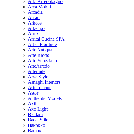
Arbi Arredobagno
Arca Mobili
Arcadia
Arcari
Arkeos
Arketipo
Arrex
Arrital Cucine SPA
Art et Floritude
Arte Antiqua
Arte Brotto
Arte Veneziana
ArteArredo
Artemide
Arve Style
Asnaghi Interiors
Aster cucine
Astor
Authentic Models
Axil
Axo Light
B Glam
Bacci Stile
Bakokko
Bamax