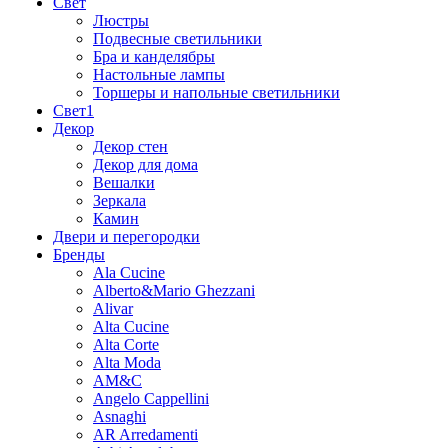
Свет
Люстры
Подвесные светильники
Бра и канделябры
Настольные лампы
Торшеры и напольные светильники
Свет1
Декор
Декор стен
Декор для дома
Вешалки
Зеркала
Камин
Двери и перегородки
Бренды
Ala Cucine
Alberto&Mario Ghezzani
Alivar
Alta Cucine
Alta Corte
Alta Moda
AM&C
Angelo Cappellini
Asnaghi
AR Arredamenti