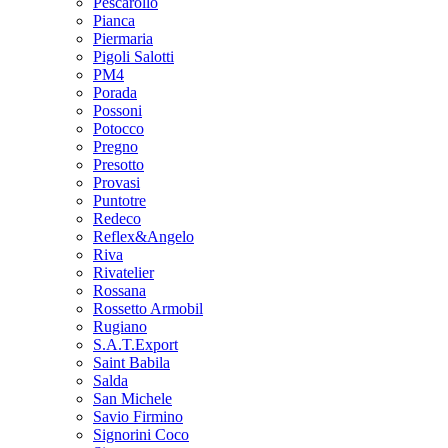
Pescarollo
Pianca
Piermaria
Pigoli Salotti
PM4
Porada
Possoni
Potocco
Pregno
Presotto
Provasi
Puntotre
Redeco
Reflex&Angelo
Riva
Rivatelier
Rossana
Rossetto Armobil
Rugiano
S.A.T.Export
Saint Babila
Salda
San Michele
Savio Firmino
Signorini Coco