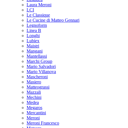
Laura Meroni
LCI
Le Classique
Le Cucine di Matteo Gennari
Legnoform
Linea B
Longhi
Lubiex
Maistri
Mangani
Mantellassi
Marchi Group
Mario Salvadori
Mario Villanova
Mascheroni
Masiero
Matteograssi
Mazzali
Mechini
Medea
Megaros
Mercantini
Meroni
Meroni Francesco