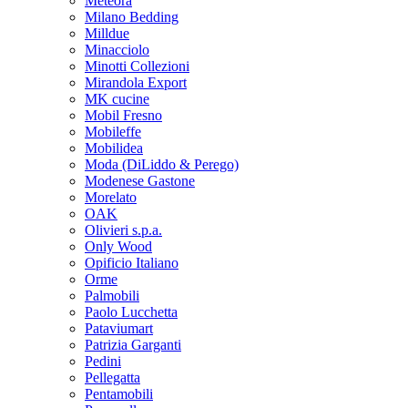
Meteora
Milano Bedding
Milldue
Minacciolo
Minotti Collezioni
Mirandola Export
MK cucine
Mobil Fresno
Mobileffe
Mobilidea
Moda (DiLiddo & Perego)
Modenese Gastone
Morelato
OAK
Olivieri s.p.a.
Only Wood
Opificio Italiano
Orme
Palmobili
Paolo Lucchetta
Pataviumart
Patrizia Garganti
Pedini
Pellegatta
Pentamobili