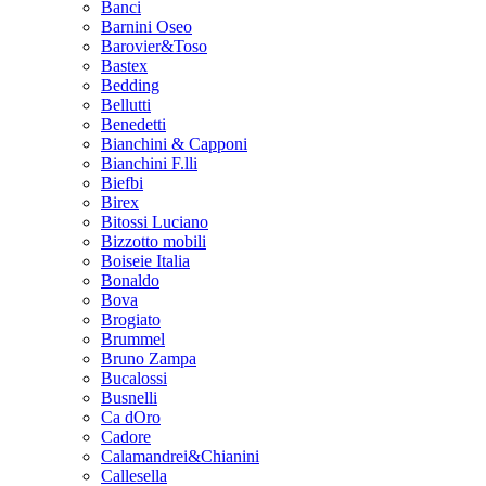
Banci
Barnini Oseo
Barovier&Toso
Bastex
Bedding
Bellutti
Benedetti
Bianchini & Capponi
Bianchini F.lli
Biefbi
Birex
Bitossi Luciano
Bizzotto mobili
Boiseie Italia
Bonaldo
Bova
Brogiato
Brummel
Bruno Zampa
Bucalossi
Busnelli
Ca dOro
Cadore
Calamandrei&Chianini
Callesella