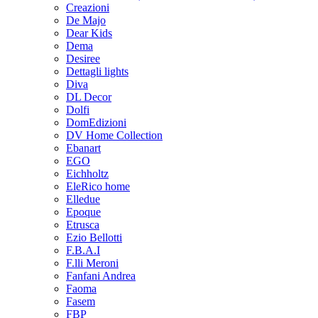
Creazioni
De Majo
Dear Kids
Dema
Desiree
Dettagli lights
Diva
DL Decor
Dolfi
DomEdizioni
DV Home Collection
Ebanart
EGO
Eichholtz
EleRico home
Elledue
Epoque
Etrusca
Ezio Bellotti
F.B.A.I
F.lli Meroni
Fanfani Andrea
Faoma
Fasem
FBP