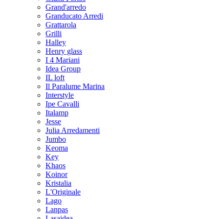
Grand'arredo
Granducato Arredi
Grattarola
Grilli
Halley
Henry glass
I 4 Mariani
Idea Group
IL loft
Il Paralume Marina
Interstyle
Ipe Cavalli
Italamp
Jesse
Julia Arredamenti
Jumbo
Keoma
Key
Khaos
Koinor
Kristalia
L'Originale
Lago
Lanpas
Lasaidea