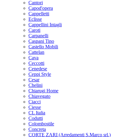
Cantori
Capod'opera
Cappelletti
Eclisse
Cappellini Intagli
Caroti
Carpanelli
Caspani Tino
Castello Mobili
Cattelan
Cava
Ceccotti
Cenedese
Ceppi Style
Cesar
Chelini
Chiarugi Home
Chiavegato
Ciacci
Ciesse
CL Italia
Codutti
Colombostile
Concreta
CORTE ZARI (Arredamenti S.Marco srl.)