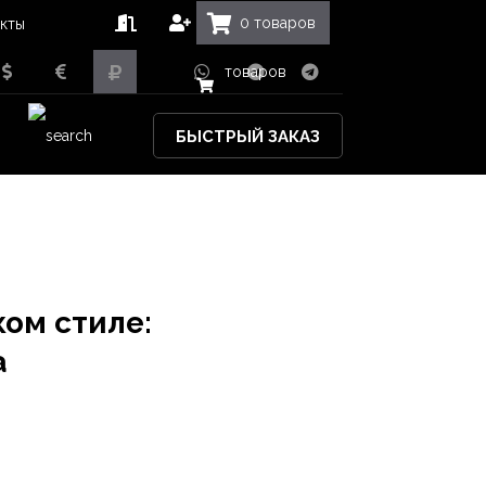
0
товаров
кты
товаров
БЫСТРЫЙ ЗАКАЗ
ком стиле:
a