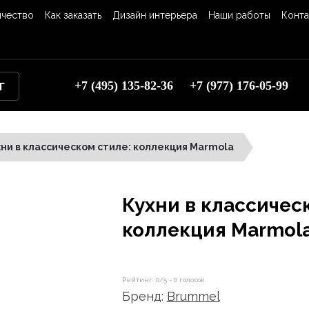
ичество
Как заказать
Дизайн интерьера
Наши работы
Конта
+7 (495) 135-82-36
+7 (977) 176-05-99
Г
хни в классическом стиле: коллекция Marmola
Кухни в классичес
коллекция Marmol
Рейтинг:
0
/5 -
0
голосов
Бренд:
Brummel