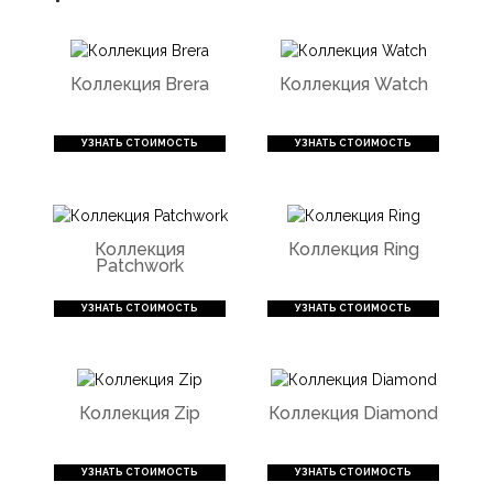
Для изготовления изделий используются только отборные
материалы: натуральный шпон и ценные массивы древесины
редких пород, стекло с матовой и глянцевой поверхностью в
Коллекция Brera
Коллекция Watch
самых различных оттенках, нержавеющая сталь, латунь, пластик
и многое другое.
УЗНАТЬ СТОИМОСТЬ
УЗНАТЬ СТОИМОСТЬ
Обивочными тканями для мягкой мебели служит
износостойкий оригинальный текстиль и натуральная кожа. В
качестве наполнителя применяются независимые пружинные
блоки в сочетании с гипоалергенным пухом или пером, а также
Коллекция
Коллекция Ring
недеформируемый ППУ различной плотности.
Patchwork
УЗНАТЬ СТОИМОСТЬ
УЗНАТЬ СТОИМОСТЬ
Коллекция Zip
Коллекция Diamond
УЗНАТЬ СТОИМОСТЬ
УЗНАТЬ СТОИМОСТЬ