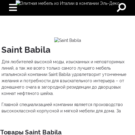
Saint Babila
Для любителей высокой моды, изысканных и неповторимых
линий, а так же всего только самого лучшего мебель
итальянской компании Saint Babila удовлетворит утонченные
желания и потребности для взыскательного интерьера – от
домашнего очага в загородной резиденции до дворцовых
комнат нефтяного шейха.
Главной специализацией компании является производство
высококлассной корпусной и мягкой мебели для дома. За
основу всех изделий взято современный минимализм, модные
новаторские разработки и непревзойденную творческую
интерпретацию классических мотивов.
Товары Saint Babila