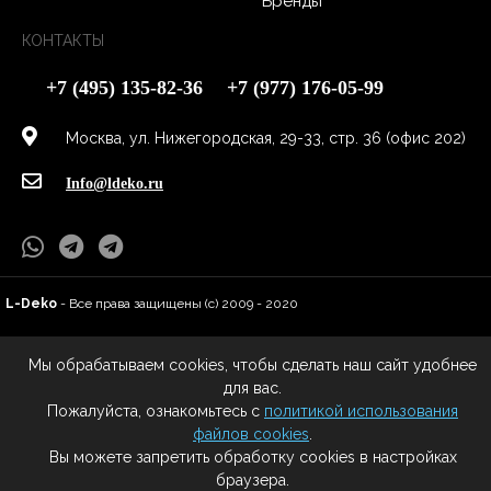
Бренды
КОНТАКТЫ
+7 (495) 135-82-36
+7 (977) 176-05-99
Москва, ул. Нижегородская, 29-33, стр. 36 (офис 202)
Info@ldeko.ru
L-Deko
- Все права защищены (c) 2009 - 2020
Все права на материалы, находящиеся на сайте охраняются в соответствии с
законодательством РФ, в том числе, об авторском праве и смежных правах.
Мы обрабатываем cookies, чтобы сделать наш сайт удобнее
При любом использовании материалов сайта и сателлитных проектов,
для вас.
гиперссылка на сайт правообладателя обязательна.
Пожалуйста, ознакомьтесь с
политикой использования
файлов cookies
.
Вы можете запретить обработку cookies в настройках
браузера.