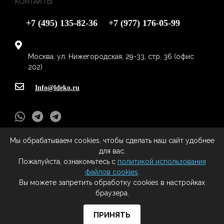
КОНТАКТЫ
+7 (495) 135-82-36
+7 (977) 176-05-99
Москва, ул. Нижегородская, 29-33, стр. 36 (офис
202)
Info@ldeko.ru
Мы обрабатываем cookies, чтобы сделать наш сайт удобнее
L-Deko
- Все права защищены (c) 2009 - 2020
для вас.
Все права на материалы, находящиеся на сайте охраняются в
Пожалуйста, ознакомьтесь с
политикой использования
соответствии с законодательством РФ, в том числе, об авторском праве и
файлов cookies
.
смежных правах. При любом использовании материалов сайта и
Вы можете запретить обработку cookies в настройках
сателлитных проектов, гиперссылка на сайт правообладателя
браузера.
обязательна.
ПРИНЯТЬ