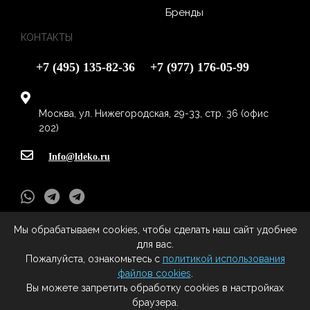
Бренды
КОНТАКТЫ
+7 (495) 135-82-36
+7 (977) 176-05-99
Москва, ул. Нижегородская, 29-33, стр. 36 (офис
202)
Info@ldeko.ru
Мы обрабатываем cookies, чтобы сделать наш сайт удобнее
L-Deko
- Все права защищены (c) 2009 - 2020
для вас.
Все права на материалы, находящиеся на сайте охраняются в
Пожалуйста, ознакомьтесь с
политикой использования
соответствии с законодательством РФ, в том числе, об авторском праве и
файлов cookies
.
смежных правах. При любом использовании материалов сайта и
Вы можете запретить обработку cookies в настройках
сателлитных проектов, гиперссылка на сайт правообладателя
браузера.
обязательна.