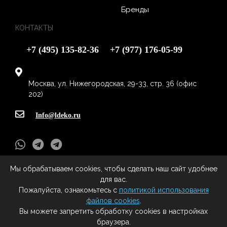
Бренды
КОНТАКТЫ
+7 (495) 135-82-36
+7 (977) 176-05-99
Москва, ул. Нижегородская, 29-33, стр. 36 (офис
202)
Info@ldeko.ru
Мы обрабатываем cookies, чтобы сделать наш сайт удобнее
L-Deko
- Все права защищены (c) 2009 - 2020
для вас.
Все права на материалы, находящиеся на сайте охраняются в
Пожалуйста, ознакомьтесь с
политикой использования
соответствии с законодательством РФ, в том числе, об авторском праве и
файлов cookies
.
смежных правах. При любом использовании материалов сайта и
Вы можете запретить обработку cookies в настройках
сателлитных проектов, гиперссылка на сайт правообладателя
браузера.
обязательна.