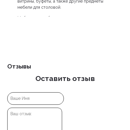
витрины, буфеты, а также другие предметы
мебели для столовой.
Мебель может быть выполнена под заказ.
Отделка мебели разная - тонировка дерева с
видимой структурой, без видимой структуры
дерева, а также нанесение золотой и
серебренной фольги.
Отзывы
Оставить отзыв