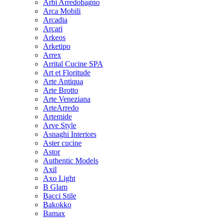
Arbi Arredobagno
Arca Mobili
Arcadia
Arcari
Arkeos
Arketipo
Arrex
Arrital Cucine SPA
Art et Floritude
Arte Antiqua
Arte Brotto
Arte Veneziana
ArteArredo
Artemide
Arve Style
Asnaghi Interiors
Aster cucine
Astor
Authentic Models
Axil
Axo Light
B Glam
Bacci Stile
Bakokko
Bamax