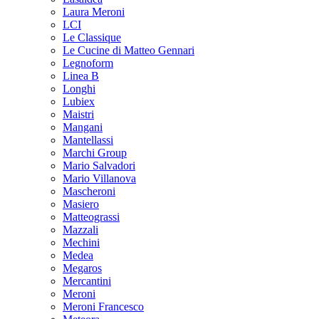
Laura Meroni
LCI
Le Classique
Le Cucine di Matteo Gennari
Legnoform
Linea B
Longhi
Lubiex
Maistri
Mangani
Mantellassi
Marchi Group
Mario Salvadori
Mario Villanova
Mascheroni
Masiero
Matteograssi
Mazzali
Mechini
Medea
Megaros
Mercantini
Meroni
Meroni Francesco