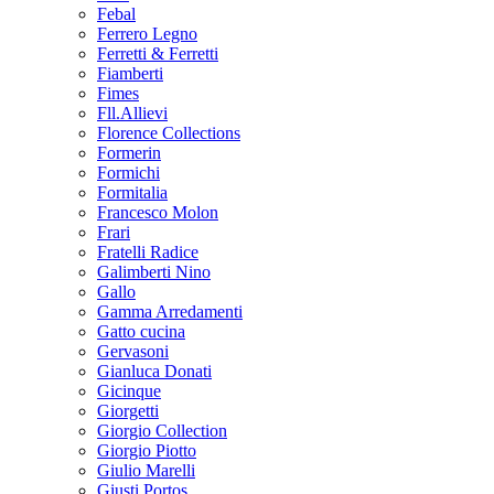
Febal
Ferrero Legno
Ferretti & Ferretti
Fiamberti
Fimes
Fll.Allievi
Florence Collections
Formerin
Formichi
Formitalia
Francesco Molon
Frari
Fratelli Radice
Galimberti Nino
Gallo
Gamma Arredamenti
Gatto cucina
Gervasoni
Gianluca Donati
Gicinque
Giorgetti
Giorgio Collection
Giorgio Piotto
Giulio Marelli
Giusti Portos