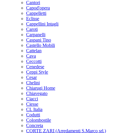
Cantori
Capod'opera
Cappelletti
Eclisse
Cappellini Intagli
Caroti
Carpanelli
Caspani Tino
Castello Mobili
Cattelan
Cava
Ceccotti
Cenedese
Ceppi Style
Cesar
Chelini
Chiarugi Home
Chiavegato
Ciacci
Ciesse
CL Italia
Codutti
Colombostile
Concreta
CORTE ZARI (Arredamenti S.Marco srl.)