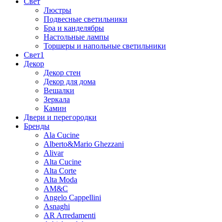
Свет
Люстры
Подвесные светильники
Бра и канделябры
Настольные лампы
Торшеры и напольные светильники
Свет1
Декор
Декор стен
Декор для дома
Вешалки
Зеркала
Камин
Двери и перегородки
Бренды
Ala Cucine
Alberto&Mario Ghezzani
Alivar
Alta Cucine
Alta Corte
Alta Moda
AM&C
Angelo Cappellini
Asnaghi
AR Arredamenti