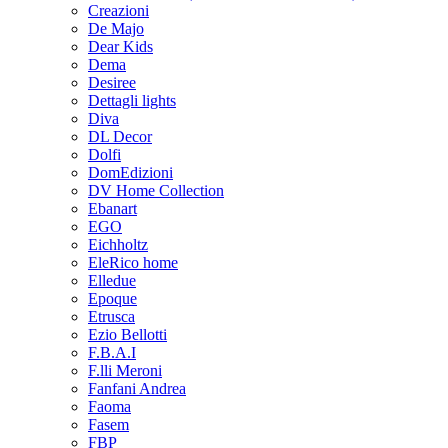
Creazioni
De Majo
Dear Kids
Dema
Desiree
Dettagli lights
Diva
DL Decor
Dolfi
DomEdizioni
DV Home Collection
Ebanart
EGO
Eichholtz
EleRico home
Elledue
Epoque
Etrusca
Ezio Bellotti
F.B.A.I
F.lli Meroni
Fanfani Andrea
Faoma
Fasem
FBP