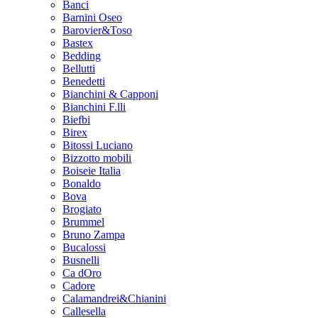
Banci
Barnini Oseo
Barovier&Toso
Bastex
Bedding
Bellutti
Benedetti
Bianchini & Capponi
Bianchini F.lli
Biefbi
Birex
Bitossi Luciano
Bizzotto mobili
Boiseie Italia
Bonaldo
Bova
Brogiato
Brummel
Bruno Zampa
Bucalossi
Busnelli
Ca dOro
Cadore
Calamandrei&Chianini
Callesella