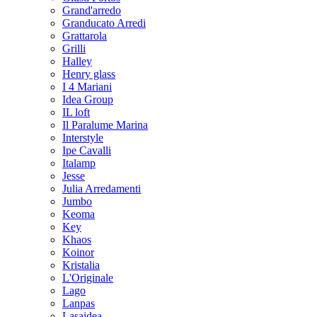
Grand'arredo
Granducato Arredi
Grattarola
Grilli
Halley
Henry glass
I 4 Mariani
Idea Group
IL loft
Il Paralume Marina
Interstyle
Ipe Cavalli
Italamp
Jesse
Julia Arredamenti
Jumbo
Keoma
Key
Khaos
Koinor
Kristalia
L'Originale
Lago
Lanpas
Lasaidea