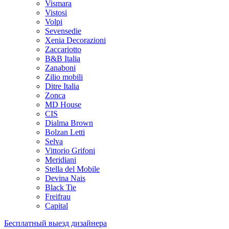
Vismara
Vistosi
Volpi
Sevensedie
Xenia Decorazioni
Zaccariotto
B&B Italia
Zanaboni
Zilio mobili
Ditre Italia
Zonca
MD House
CIS
Dialma Brown
Bolzan Letti
Selva
Vittorio Grifoni
Meridiani
Stella del Mobile
Devina Nais
Black Tie
Freifrau
Capital
Бесплатный выезд дизайнера