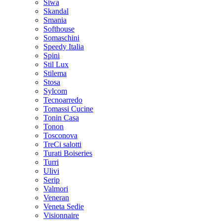
Siwa
Skandal
Smania
Softhouse
Somaschini
Speedy Italia
Spini
Stil Lux
Stilema
Stosa
Sylcom
Tecnoarredo
Tomassi Cucine
Tonin Casa
Tonon
Tosconova
TreCi salotti
Turati Boiseries
Turri
Ulivi
Serip
Valmori
Veneran
Veneta Sedie
Visionnaire