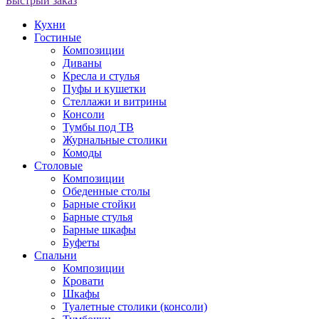
Быстрый заказ
Кухни
Гостиные
Композиции
Диваны
Кресла и стулья
Пуфы и кушетки
Стеллажи и витрины
Консоли
Тумбы под ТВ
Журнальные столики
Комоды
Столовые
Композиции
Обеденные столы
Барные стойки
Барные стулья
Барные шкафы
Буфеты
Спальни
Композиции
Кровати
Шкафы
Туалетные столики (консоли)