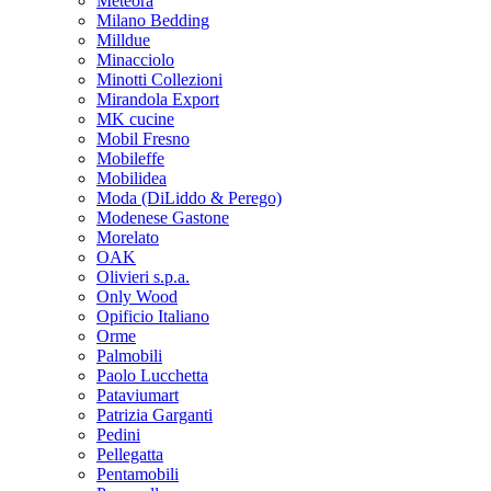
Meteora
Milano Bedding
Milldue
Minacciolo
Minotti Collezioni
Mirandola Export
MK cucine
Mobil Fresno
Mobileffe
Mobilidea
Moda (DiLiddo & Perego)
Modenese Gastone
Morelato
OAK
Olivieri s.p.a.
Only Wood
Opificio Italiano
Orme
Palmobili
Paolo Lucchetta
Pataviumart
Patrizia Garganti
Pedini
Pellegatta
Pentamobili