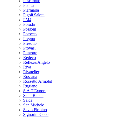
Pescarollo
Pianca
Piermaria
Pigoli Salotti
PM4
Porada
Possoni
Potocco
Pregno
Presotto
Provasi
Puntotre
Redeco
Reflex&Angelo
Riva
Rivatelier
Rossana
Rossetto Armobil
Rugiano
S.A.T.Export
Saint Babila
Salda
San Michele
Savio Firmino
Signorini Coco