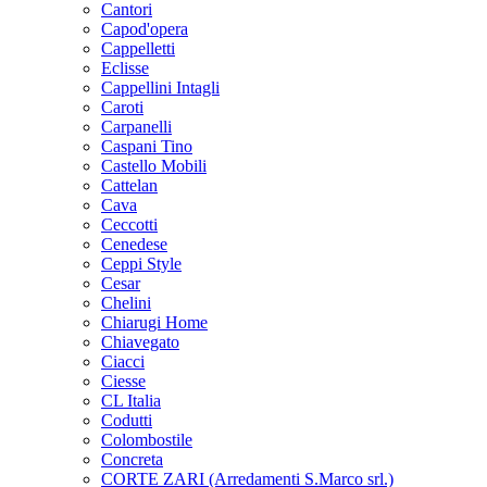
Cantori
Capod'opera
Cappelletti
Eclisse
Cappellini Intagli
Caroti
Carpanelli
Caspani Tino
Castello Mobili
Cattelan
Cava
Ceccotti
Cenedese
Ceppi Style
Cesar
Chelini
Chiarugi Home
Chiavegato
Ciacci
Ciesse
CL Italia
Codutti
Colombostile
Concreta
CORTE ZARI (Arredamenti S.Marco srl.)