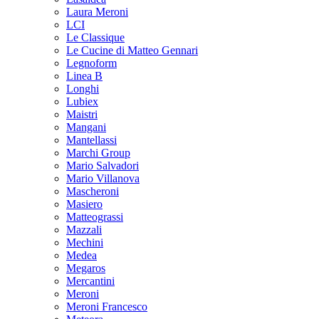
Laura Meroni
LCI
Le Classique
Le Cucine di Matteo Gennari
Legnoform
Linea B
Longhi
Lubiex
Maistri
Mangani
Mantellassi
Marchi Group
Mario Salvadori
Mario Villanova
Mascheroni
Masiero
Matteograssi
Mazzali
Mechini
Medea
Megaros
Mercantini
Meroni
Meroni Francesco