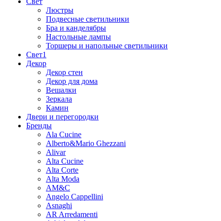
Свет
Люстры
Подвесные светильники
Бра и канделябры
Настольные лампы
Торшеры и напольные светильники
Свет1
Декор
Декор стен
Декор для дома
Вешалки
Зеркала
Камин
Двери и перегородки
Бренды
Ala Cucine
Alberto&Mario Ghezzani
Alivar
Alta Cucine
Alta Corte
Alta Moda
AM&C
Angelo Cappellini
Asnaghi
AR Arredamenti