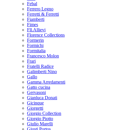
Febal
Ferrero Legno
Ferretti & Ferretti
Fiamberti
Fimes
Fll.Allievi
Florence Collections
Formerin
Formichi
Formitalia
Francesco Molon
Frari
Fratelli Radice
Galimberti Nino
Gallo
Gamma Arredamenti
Gatto cucina
Gervasoni
Gianluca Donati
Gicinque
Giorgetti
Giorgio Collection
Giorgio Piotto
Giulio Marelli
Giusti Portos