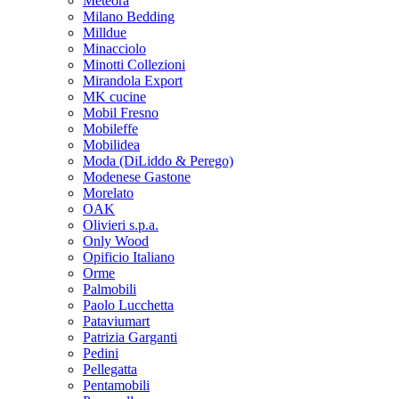
Meteora
Milano Bedding
Milldue
Minacciolo
Minotti Collezioni
Mirandola Export
MK cucine
Mobil Fresno
Mobileffe
Mobilidea
Moda (DiLiddo & Perego)
Modenese Gastone
Morelato
OAK
Olivieri s.p.a.
Only Wood
Opificio Italiano
Orme
Palmobili
Paolo Lucchetta
Pataviumart
Patrizia Garganti
Pedini
Pellegatta
Pentamobili