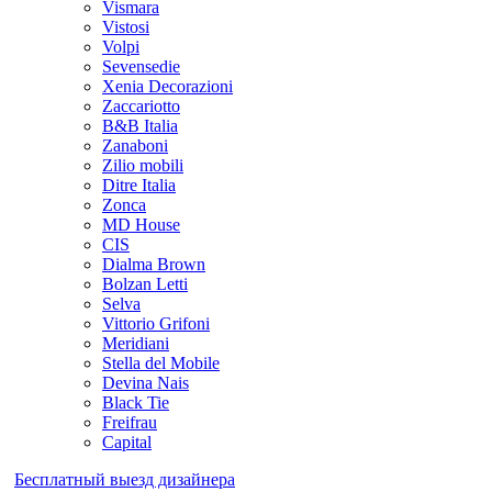
Vismara
Vistosi
Volpi
Sevensedie
Xenia Decorazioni
Zaccariotto
B&B Italia
Zanaboni
Zilio mobili
Ditre Italia
Zonca
MD House
CIS
Dialma Brown
Bolzan Letti
Selva
Vittorio Grifoni
Meridiani
Stella del Mobile
Devina Nais
Black Tie
Freifrau
Capital
Бесплатный выезд дизайнера