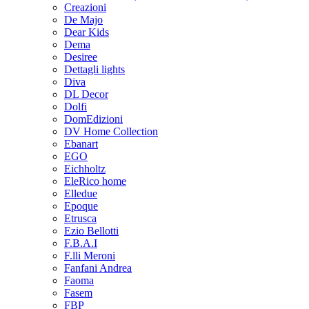
Creazioni
De Majo
Dear Kids
Dema
Desiree
Dettagli lights
Diva
DL Decor
Dolfi
DomEdizioni
DV Home Collection
Ebanart
EGO
Eichholtz
EleRico home
Elledue
Epoque
Etrusca
Ezio Bellotti
F.B.A.I
F.lli Meroni
Fanfani Andrea
Faoma
Fasem
FBP