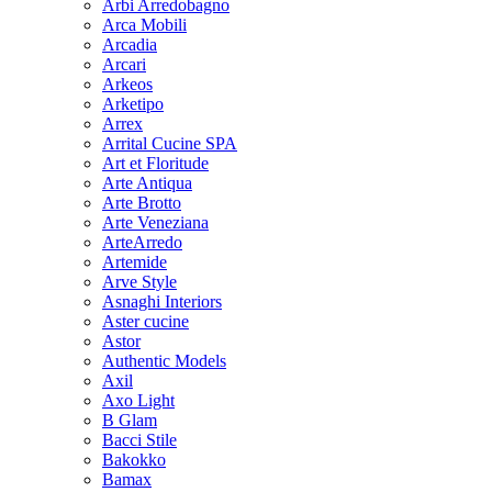
Arbi Arredobagno
Arca Mobili
Arcadia
Arcari
Arkeos
Arketipo
Arrex
Arrital Cucine SPA
Art et Floritude
Arte Antiqua
Arte Brotto
Arte Veneziana
ArteArredo
Artemide
Arve Style
Asnaghi Interiors
Aster cucine
Astor
Authentic Models
Axil
Axo Light
B Glam
Bacci Stile
Bakokko
Bamax