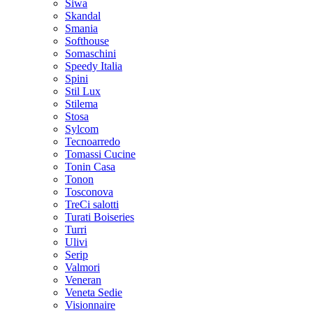
Siwa
Skandal
Smania
Softhouse
Somaschini
Speedy Italia
Spini
Stil Lux
Stilema
Stosa
Sylcom
Tecnoarredo
Tomassi Cucine
Tonin Casa
Tonon
Tosconova
TreCi salotti
Turati Boiseries
Turri
Ulivi
Serip
Valmori
Veneran
Veneta Sedie
Visionnaire