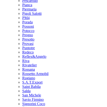
Pescarollo
Pianca
Piermaria
Pigoli Salotti
PM4
Porada
Possoni
Potocco
Pregno
Presotto
Provasi
Puntotre
Redeco
Reflex&Angelo
Riva
Rivatelier
Rossana
Rossetto Armobil
Rugiano
S.A.T.Export
Saint Babila
Salda
San Michele
Savio Firmino
Signorini Coco