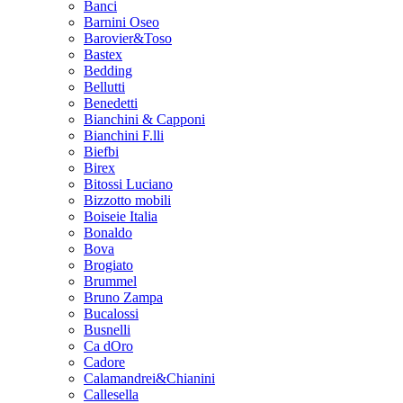
Banci
Barnini Oseo
Barovier&Toso
Bastex
Bedding
Bellutti
Benedetti
Bianchini & Capponi
Bianchini F.lli
Biefbi
Birex
Bitossi Luciano
Bizzotto mobili
Boiseie Italia
Bonaldo
Bova
Brogiato
Brummel
Bruno Zampa
Bucalossi
Busnelli
Ca dOro
Cadore
Calamandrei&Chianini
Callesella