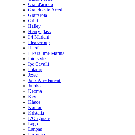
Grand'arredo
Granducato Arredi
Grattarola
Grilli
Halley
Henry glass
I 4 Mariani
Idea Group
IL loft
Il Paralume Marina
Interstyle
Ipe Cavalli
Italamp
Jesse
Julia Arredamenti
Jumbo
Keoma
Key
Khaos
Koinor
Kristalia
L'Originale
Lago
Lanpas
Lasaidea