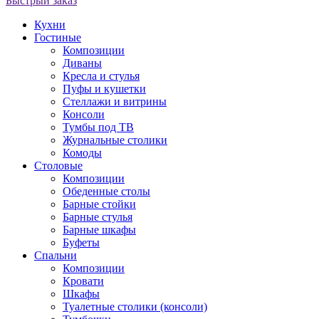
Быстрый заказ
Кухни
Гостиные
Композиции
Диваны
Кресла и стулья
Пуфы и кушетки
Стеллажи и витрины
Консоли
Тумбы под ТВ
Журнальные столики
Комоды
Столовые
Композиции
Обеденные столы
Барные стойки
Барные стулья
Барные шкафы
Буфеты
Спальни
Композиции
Кровати
Шкафы
Туалетные столики (консоли)