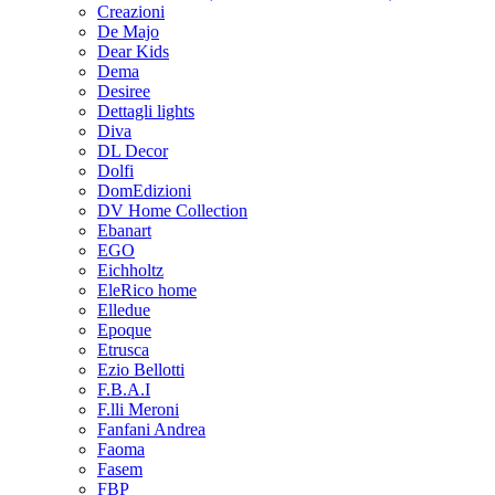
Creazioni
De Majo
Dear Kids
Dema
Desiree
Dettagli lights
Diva
DL Decor
Dolfi
DomEdizioni
DV Home Collection
Ebanart
EGO
Eichholtz
EleRico home
Elledue
Epoque
Etrusca
Ezio Bellotti
F.B.A.I
F.lli Meroni
Fanfani Andrea
Faoma
Fasem
FBP