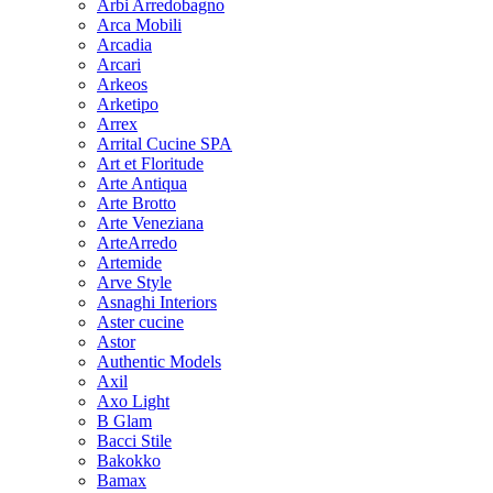
Arbi Arredobagno
Arca Mobili
Arcadia
Arcari
Arkeos
Arketipo
Arrex
Arrital Cucine SPA
Art et Floritude
Arte Antiqua
Arte Brotto
Arte Veneziana
ArteArredo
Artemide
Arve Style
Asnaghi Interiors
Aster cucine
Astor
Authentic Models
Axil
Axo Light
B Glam
Bacci Stile
Bakokko
Bamax