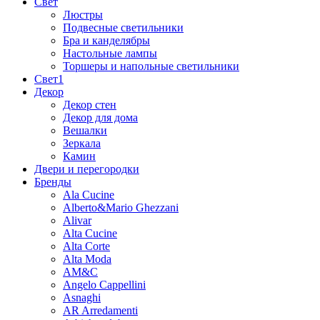
Свет
Люстры
Подвесные светильники
Бра и канделябры
Настольные лампы
Торшеры и напольные светильники
Свет1
Декор
Декор стен
Декор для дома
Вешалки
Зеркала
Камин
Двери и перегородки
Бренды
Ala Cucine
Alberto&Mario Ghezzani
Alivar
Alta Cucine
Alta Corte
Alta Moda
AM&C
Angelo Cappellini
Asnaghi
AR Arredamenti