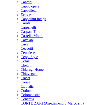
Cantori
Capod'opera
Cappelletti
Eclisse
Cappellini Intagli
Caroti
Carpanelli
Caspani Tino
Castello Mobili
Cattelan
Cava
Ceccotti
Cenedese
Ceppi Style
Cesar
Chelini
Chiarugi Home
Chiavegato
Ciacci
Ciesse
CL Italia
Codutti
Colombostile
Concreta
CORTE ZARI (Arredamenti S.Marco srl.)