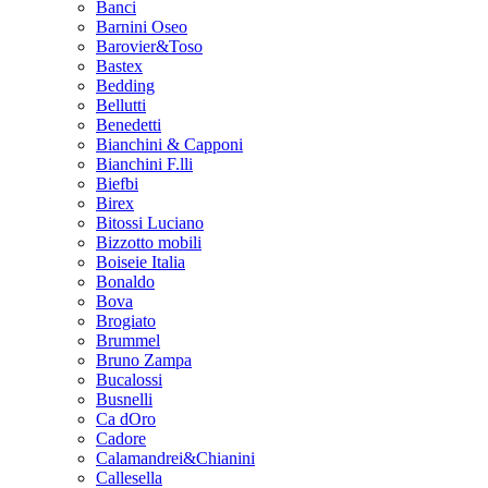
Banci
Barnini Oseo
Barovier&Toso
Bastex
Bedding
Bellutti
Benedetti
Bianchini & Capponi
Bianchini F.lli
Biefbi
Birex
Bitossi Luciano
Bizzotto mobili
Boiseie Italia
Bonaldo
Bova
Brogiato
Brummel
Bruno Zampa
Bucalossi
Busnelli
Ca dOro
Cadore
Calamandrei&Chianini
Callesella