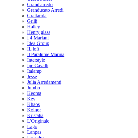
Grand'arredo
Granducato Arredi
Grattarola
Grilli
Halley
Henry glass
I 4 Mariani
Idea Group
IL loft
Il Paralume Marina
Interstyle
Ipe Cavalli
Italamp
Jesse
Julia Arredamenti
Jumbo
Keoma
Key
Khaos
Koinor
Kristalia
L'Originale
Lago
Lanpas
Lasaidea