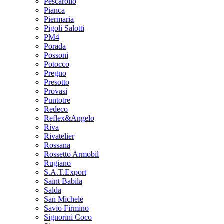
Pescarollo
Pianca
Piermaria
Pigoli Salotti
PM4
Porada
Possoni
Potocco
Pregno
Presotto
Provasi
Puntotre
Redeco
Reflex&Angelo
Riva
Rivatelier
Rossana
Rossetto Armobil
Rugiano
S.A.T.Export
Saint Babila
Salda
San Michele
Savio Firmino
Signorini Coco