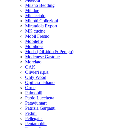
Meteora
Milano Bedding
Milldue
Minacciolo
Minotti Collezioni
Mirandola Export
MK cucine
Mobil Fresno
Mobileffe
Mobilidea
Moda (DiLiddo & Perego)
Modenese Gastone
Morelato
OAK
Olivieri s.p.a.
Only Wood
Opificio Italiano
Orme
Palmobili
Paolo Lucchetta
Pataviumart
Patrizia Garganti
Pedini
Pellegatta
Pentamobili