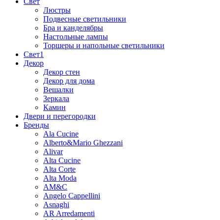
Свет
Люстры
Подвесные светильники
Бра и канделябры
Настольные лампы
Торшеры и напольные светильники
Свет1
Декор
Декор стен
Декор для дома
Вешалки
Зеркала
Камин
Двери и перегородки
Бренды
Ala Cucine
Alberto&Mario Ghezzani
Alivar
Alta Cucine
Alta Corte
Alta Moda
AM&C
Angelo Cappellini
Asnaghi
AR Arredamenti