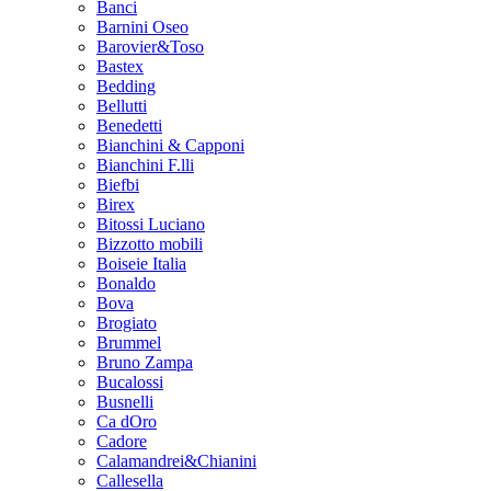
Banci
Barnini Oseo
Barovier&Toso
Bastex
Bedding
Bellutti
Benedetti
Bianchini & Capponi
Bianchini F.lli
Biefbi
Birex
Bitossi Luciano
Bizzotto mobili
Boiseie Italia
Bonaldo
Bova
Brogiato
Brummel
Bruno Zampa
Bucalossi
Busnelli
Ca dOro
Cadore
Calamandrei&Chianini
Callesella