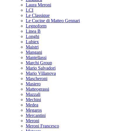
Laura Meroni
LCI
Le Classique
Le Cucine di Matteo Gennari
Legnoform
Linea B
Longhi
Lubiex
Maistri
Mangani
Mantellassi
Marchi Group
Mario Salvadori
Mario Villanova
Mascheroni
Masiero
Matteograssi
Mazzali
Mechini
Medea
Megaros
Mercantini
Meroni
Meroni Francesco