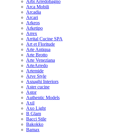
Arbi Arredobagno
Arca Mobili
Arcadia
Arcari
Arkeos
Arketipo
Arrex
Arrital Cucine SPA
Art et Floritude
Arte Antiqua
Arte Brotto
Arte Veneziana
ArteArredo
Artemide
Arve Style
Asnaghi Interiors
Aster cucine
Astor
Authentic Models
Axil
Axo Light
B Glam
Bacci Stile
Bakokko
Bamax