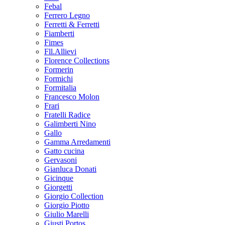
Febal
Ferrero Legno
Ferretti & Ferretti
Fiamberti
Fimes
Fll.Allievi
Florence Collections
Formerin
Formichi
Formitalia
Francesco Molon
Frari
Fratelli Radice
Galimberti Nino
Gallo
Gamma Arredamenti
Gatto cucina
Gervasoni
Gianluca Donati
Gicinque
Giorgetti
Giorgio Collection
Giorgio Piotto
Giulio Marelli
Giusti Portos