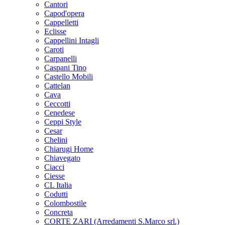
Cantori
Capod'opera
Cappelletti
Eclisse
Cappellini Intagli
Caroti
Carpanelli
Caspani Tino
Castello Mobili
Cattelan
Cava
Ceccotti
Cenedese
Ceppi Style
Cesar
Chelini
Chiarugi Home
Chiavegato
Ciacci
Ciesse
CL Italia
Codutti
Colombostile
Concreta
CORTE ZARI (Arredamenti S.Marco srl.)