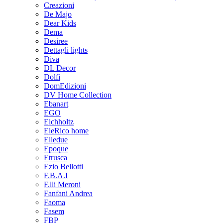
Creazioni
De Majo
Dear Kids
Dema
Desiree
Dettagli lights
Diva
DL Decor
Dolfi
DomEdizioni
DV Home Collection
Ebanart
EGO
Eichholtz
EleRico home
Elledue
Epoque
Etrusca
Ezio Bellotti
F.B.A.I
F.lli Meroni
Fanfani Andrea
Faoma
Fasem
FBP