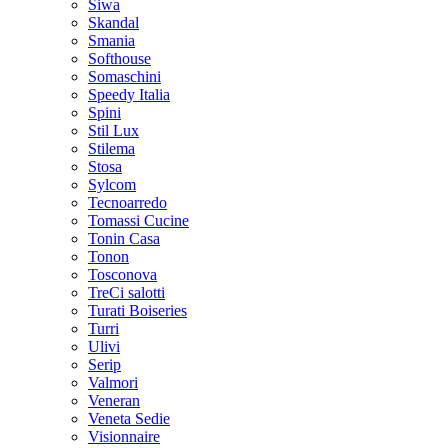
Siwa
Skandal
Smania
Softhouse
Somaschini
Speedy Italia
Spini
Stil Lux
Stilema
Stosa
Sylcom
Tecnoarredo
Tomassi Cucine
Tonin Casa
Tonon
Tosconova
TreCi salotti
Turati Boiseries
Turri
Ulivi
Serip
Valmori
Veneran
Veneta Sedie
Visionnaire