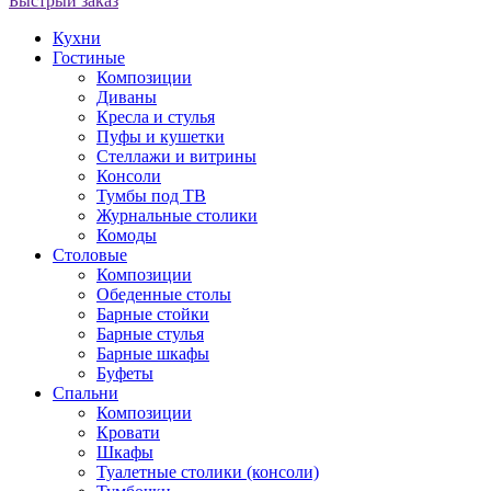
Быстрый заказ
Кухни
Гостиные
Композиции
Диваны
Кресла и стулья
Пуфы и кушетки
Стеллажи и витрины
Консоли
Тумбы под ТВ
Журнальные столики
Комоды
Столовые
Композиции
Обеденные столы
Барные стойки
Барные стулья
Барные шкафы
Буфеты
Спальни
Композиции
Кровати
Шкафы
Туалетные столики (консоли)