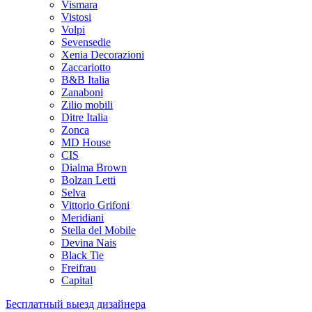
Vismara
Vistosi
Volpi
Sevensedie
Xenia Decorazioni
Zaccariotto
B&B Italia
Zanaboni
Zilio mobili
Ditre Italia
Zonca
MD House
CIS
Dialma Brown
Bolzan Letti
Selva
Vittorio Grifoni
Meridiani
Stella del Mobile
Devina Nais
Black Tie
Freifrau
Capital
Бесплатный выезд дизайнера