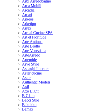
Arbi Arredobagno
Arca Mobili
Arcadia
Arcari
Arkeos
Arketipo
Arrex
Arrital Cucine SPA
Art et Floritude
Arte Antiqua
Arte Brotto
Arte Veneziana
ArteArredo
Artemide
Arve Style
Asnaghi Interiors
Aster cucine
Astor
Authentic Models
Axil
Axo Light
B Glam
Bacci Stile
Bakokko
Bamax