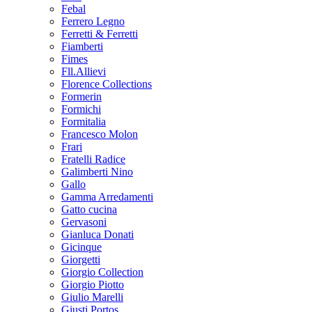
Febal
Ferrero Legno
Ferretti & Ferretti
Fiamberti
Fimes
Fll.Allievi
Florence Collections
Formerin
Formichi
Formitalia
Francesco Molon
Frari
Fratelli Radice
Galimberti Nino
Gallo
Gamma Arredamenti
Gatto cucina
Gervasoni
Gianluca Donati
Gicinque
Giorgetti
Giorgio Collection
Giorgio Piotto
Giulio Marelli
Giusti Portos