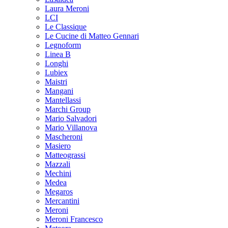
Laura Meroni
LCI
Le Classique
Le Cucine di Matteo Gennari
Legnoform
Linea B
Longhi
Lubiex
Maistri
Mangani
Mantellassi
Marchi Group
Mario Salvadori
Mario Villanova
Mascheroni
Masiero
Matteograssi
Mazzali
Mechini
Medea
Megaros
Mercantini
Meroni
Meroni Francesco