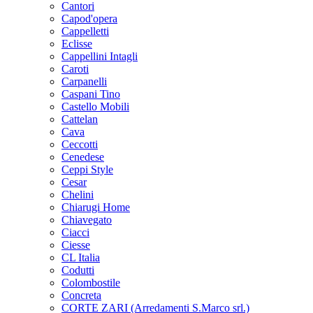
Cantori
Capod'opera
Cappelletti
Eclisse
Cappellini Intagli
Caroti
Carpanelli
Caspani Tino
Castello Mobili
Cattelan
Cava
Ceccotti
Cenedese
Ceppi Style
Cesar
Chelini
Chiarugi Home
Chiavegato
Ciacci
Ciesse
CL Italia
Codutti
Colombostile
Concreta
CORTE ZARI (Arredamenti S.Marco srl.)