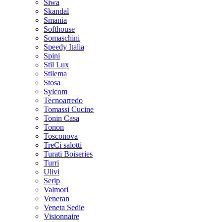
Siwa
Skandal
Smania
Softhouse
Somaschini
Speedy Italia
Spini
Stil Lux
Stilema
Stosa
Sylcom
Tecnoarredo
Tomassi Cucine
Tonin Casa
Tonon
Tosconova
TreCi salotti
Turati Boiseries
Turri
Ulivi
Serip
Valmori
Veneran
Veneta Sedie
Visionnaire