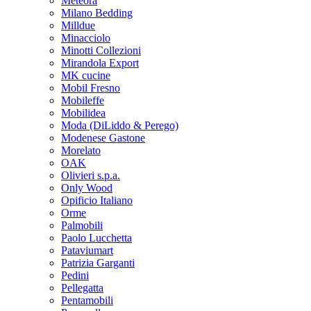
Meteora
Milano Bedding
Milldue
Minacciolo
Minotti Collezioni
Mirandola Export
MK cucine
Mobil Fresno
Mobileffe
Mobilidea
Moda (DiLiddo & Perego)
Modenese Gastone
Morelato
OAK
Olivieri s.p.a.
Only Wood
Opificio Italiano
Orme
Palmobili
Paolo Lucchetta
Pataviumart
Patrizia Garganti
Pedini
Pellegatta
Pentamobili