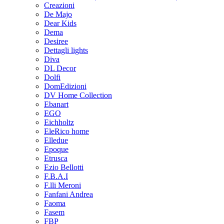
Creazioni
De Majo
Dear Kids
Dema
Desiree
Dettagli lights
Diva
DL Decor
Dolfi
DomEdizioni
DV Home Collection
Ebanart
EGO
Eichholtz
EleRico home
Elledue
Epoque
Etrusca
Ezio Bellotti
F.B.A.I
F.lli Meroni
Fanfani Andrea
Faoma
Fasem
FBP