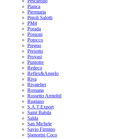
Pescarollo
Pianca
Piermaria
Pigoli Salotti
PM4
Porada
Possoni
Potocco
Pregno
Presotto
Provasi
Puntotre
Redeco
Reflex&Angelo
Riva
Rivatelier
Rossana
Rossetto Armobil
Rugiano
S.A.T.Export
Saint Babila
Salda
San Michele
Savio Firmino
Signorini Coco