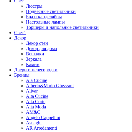
Свет
Люстры
Подвесные светильники
Бра и канделябры
Настольные лампы
Торшеры и напольные светильники
Свет1
Декор
Декор стен
Декор для дома
Вешалки
Зеркала
Камин
Двери и перегородки
Бренды
Ala Cucine
Alberto&Mario Ghezzani
Alivar
Alta Cucine
Alta Corte
Alta Moda
AM&C
Angelo Cappellini
Asnaghi
AR Arredamenti