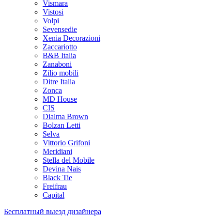
Vismara
Vistosi
Volpi
Sevensedie
Xenia Decorazioni
Zaccariotto
B&B Italia
Zanaboni
Zilio mobili
Ditre Italia
Zonca
MD House
CIS
Dialma Brown
Bolzan Letti
Selva
Vittorio Grifoni
Meridiani
Stella del Mobile
Devina Nais
Black Tie
Freifrau
Capital
Бесплатный выезд дизайнера