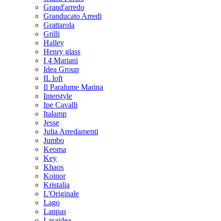
Grand'arredo
Granducato Arredi
Grattarola
Grilli
Halley
Henry glass
I 4 Mariani
Idea Group
IL loft
Il Paralume Marina
Interstyle
Ipe Cavalli
Italamp
Jesse
Julia Arredamenti
Jumbo
Keoma
Key
Khaos
Koinor
Kristalia
L'Originale
Lago
Lanpas
Lasaidea