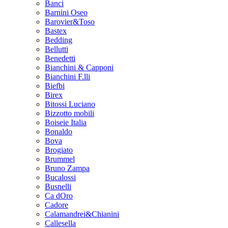
Banci
Barnini Oseo
Barovier&Toso
Bastex
Bedding
Bellutti
Benedetti
Bianchini & Capponi
Bianchini F.lli
Biefbi
Birex
Bitossi Luciano
Bizzotto mobili
Boiseie Italia
Bonaldo
Bova
Brogiato
Brummel
Bruno Zampa
Bucalossi
Busnelli
Ca dOro
Cadore
Calamandrei&Chianini
Callesella