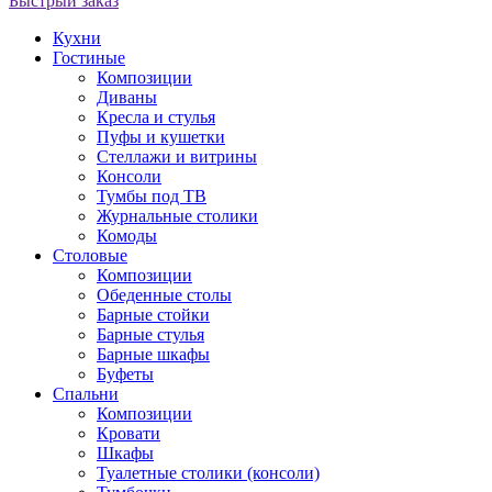
Быстрый заказ
Кухни
Гостиные
Композиции
Диваны
Кресла и стулья
Пуфы и кушетки
Стеллажи и витрины
Консоли
Тумбы под ТВ
Журнальные столики
Комоды
Столовые
Композиции
Обеденные столы
Барные стойки
Барные стулья
Барные шкафы
Буфеты
Спальни
Композиции
Кровати
Шкафы
Туалетные столики (консоли)