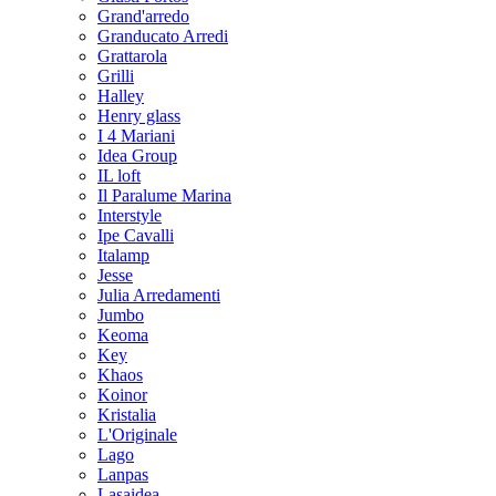
Grand'arredo
Granducato Arredi
Grattarola
Grilli
Halley
Henry glass
I 4 Mariani
Idea Group
IL loft
Il Paralume Marina
Interstyle
Ipe Cavalli
Italamp
Jesse
Julia Arredamenti
Jumbo
Keoma
Key
Khaos
Koinor
Kristalia
L'Originale
Lago
Lanpas
Lasaidea