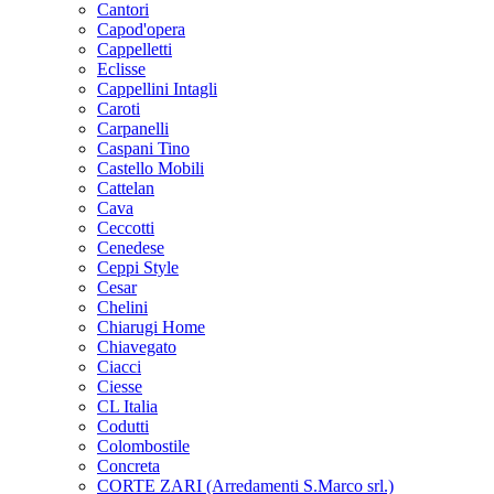
Cantori
Capod'opera
Cappelletti
Eclisse
Cappellini Intagli
Caroti
Carpanelli
Caspani Tino
Castello Mobili
Cattelan
Cava
Ceccotti
Cenedese
Ceppi Style
Cesar
Chelini
Chiarugi Home
Chiavegato
Ciacci
Ciesse
CL Italia
Codutti
Colombostile
Concreta
CORTE ZARI (Arredamenti S.Marco srl.)