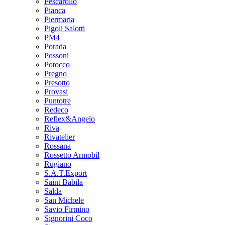
Pescarollo
Pianca
Piermaria
Pigoli Salotti
PM4
Porada
Possoni
Potocco
Pregno
Presotto
Provasi
Puntotre
Redeco
Reflex&Angelo
Riva
Rivatelier
Rossana
Rossetto Armobil
Rugiano
S.A.T.Export
Saint Babila
Salda
San Michele
Savio Firmino
Signorini Coco