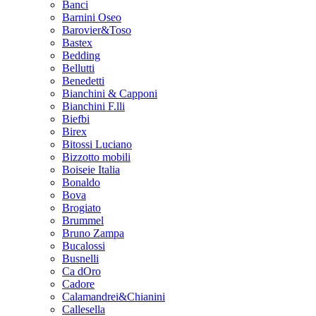
Banci
Barnini Oseo
Barovier&Toso
Bastex
Bedding
Bellutti
Benedetti
Bianchini & Capponi
Bianchini F.lli
Biefbi
Birex
Bitossi Luciano
Bizzotto mobili
Boiseie Italia
Bonaldo
Bova
Brogiato
Brummel
Bruno Zampa
Bucalossi
Busnelli
Ca dOro
Cadore
Calamandrei&Chianini
Callesella