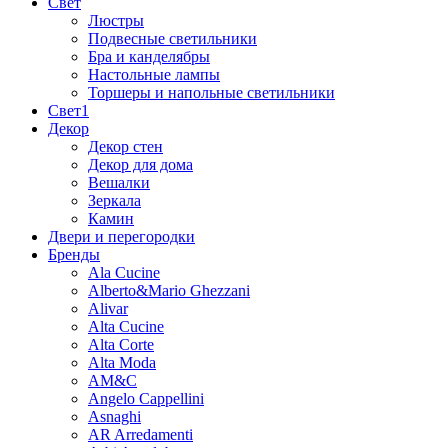
Свет
Люстры
Подвесные светильники
Бра и канделябры
Настольные лампы
Торшеры и напольные светильники
Свет1
Декор
Декор стен
Декор для дома
Вешалки
Зеркала
Камин
Двери и перегородки
Бренды
Ala Cucine
Alberto&Mario Ghezzani
Alivar
Alta Cucine
Alta Corte
Alta Moda
AM&C
Angelo Cappellini
Asnaghi
AR Arredamenti