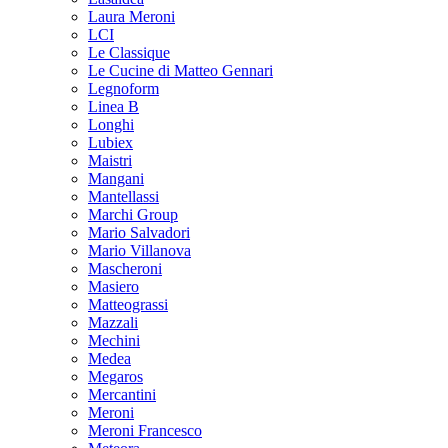
Laura Meroni
LCI
Le Classique
Le Cucine di Matteo Gennari
Legnoform
Linea B
Longhi
Lubiex
Maistri
Mangani
Mantellassi
Marchi Group
Mario Salvadori
Mario Villanova
Mascheroni
Masiero
Matteograssi
Mazzali
Mechini
Medea
Megaros
Mercantini
Meroni
Meroni Francesco