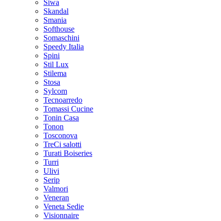
Siwa
Skandal
Smania
Softhouse
Somaschini
Speedy Italia
Spini
Stil Lux
Stilema
Stosa
Sylcom
Tecnoarredo
Tomassi Cucine
Tonin Casa
Tonon
Tosconova
TreCi salotti
Turati Boiseries
Turri
Ulivi
Serip
Valmori
Veneran
Veneta Sedie
Visionnaire