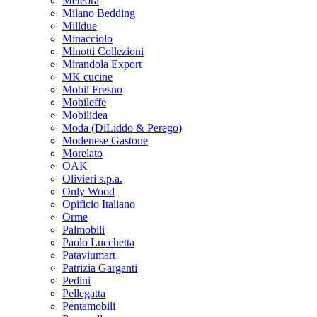
Meteora
Milano Bedding
Milldue
Minacciolo
Minotti Collezioni
Mirandola Export
MK cucine
Mobil Fresno
Mobileffe
Mobilidea
Moda (DiLiddo & Perego)
Modenese Gastone
Morelato
OAK
Olivieri s.p.a.
Only Wood
Opificio Italiano
Orme
Palmobili
Paolo Lucchetta
Pataviumart
Patrizia Garganti
Pedini
Pellegatta
Pentamobili