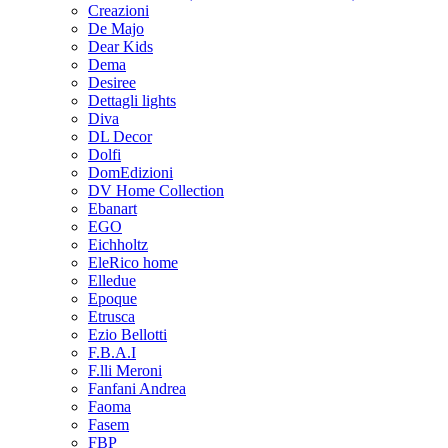
Creazioni
De Majo
Dear Kids
Dema
Desiree
Dettagli lights
Diva
DL Decor
Dolfi
DomEdizioni
DV Home Collection
Ebanart
EGO
Eichholtz
EleRico home
Elledue
Epoque
Etrusca
Ezio Bellotti
F.B.A.I
F.lli Meroni
Fanfani Andrea
Faoma
Fasem
FBP