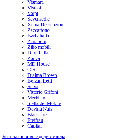
Vismara
Vistosi
Volpi
Sevensedie
Xenia Decorazioni
Zaccariotto
B&B Italia
Zanaboni
Zilio mobili
Ditre Italia
Zonca
MD House
CIS
Dialma Brown
Bolzan Letti
Selva
Vittorio Grifoni
Meridiani
Stella del Mobile
Devina Nais
Black Tie
Freifrau
Capital
Бесплатный выезд дизайнера