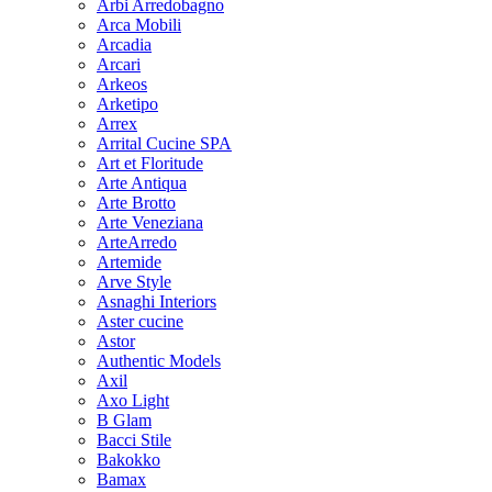
Arbi Arredobagno
Arca Mobili
Arcadia
Arcari
Arkeos
Arketipo
Arrex
Arrital Cucine SPA
Art et Floritude
Arte Antiqua
Arte Brotto
Arte Veneziana
ArteArredo
Artemide
Arve Style
Asnaghi Interiors
Aster cucine
Astor
Authentic Models
Axil
Axo Light
B Glam
Bacci Stile
Bakokko
Bamax