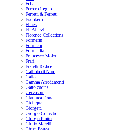
Febal
Ferrero Legno
Ferretti & Ferretti
Fiamberti
Fimes
Fll.Allievi
Florence Collections
Formerin
Formichi
Formitalia
Francesco Molon
Frari
Fratelli Radice
Galimberti Nino
Gallo
Gamma Arredamenti
Gatto cucina
Gervasoni
Gianluca Donati
Gicinque
Giorgetti
Giorgio Collection
Giorgio Piotto
Giulio Marelli
Giusti Portos