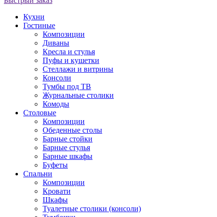
Быстрый заказ
Кухни
Гостиные
Композиции
Диваны
Кресла и стулья
Пуфы и кушетки
Стеллажи и витрины
Консоли
Тумбы под ТВ
Журнальные столики
Комоды
Столовые
Композиции
Обеденные столы
Барные стойки
Барные стулья
Барные шкафы
Буфеты
Спальни
Композиции
Кровати
Шкафы
Туалетные столики (консоли)