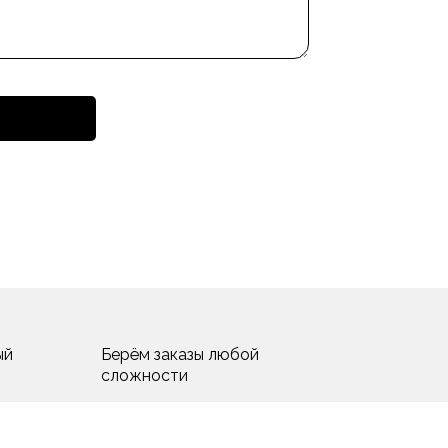
однотонными, с прожилками
древесины или мрамора
поверхностями предусмотрен
широкий ассортимент механизмов
открывания.
Композиция дополняется открытыми
элементами и открытыми боковыми
отделениями из лакированного
металла, придающими интерьеру
современный, изысканный вид.
ый
Берём заказы любой
сложности