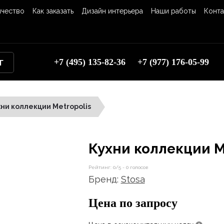
ичество
Как заказать
Дизайн интерьера
Наши работы
Конта
+7 (495) 135-82-36
+7 (977) 176-05-99
Г
хни коллекции Metropolis
Кухни коллекции M
Рейтинг:
0
/5 -
0
голосов
Бренд:
Stosa
Цена по запросу