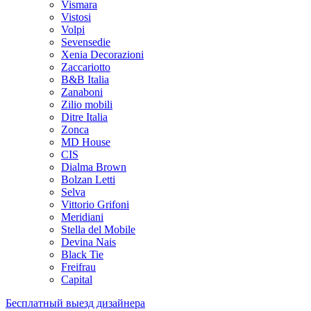
Vismara
Vistosi
Volpi
Sevensedie
Xenia Decorazioni
Zaccariotto
B&B Italia
Zanaboni
Zilio mobili
Ditre Italia
Zonca
MD House
CIS
Dialma Brown
Bolzan Letti
Selva
Vittorio Grifoni
Meridiani
Stella del Mobile
Devina Nais
Black Tie
Freifrau
Capital
Бесплатный выезд дизайнера