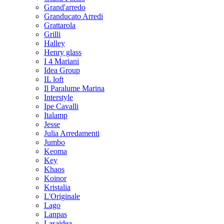
Grand'arredo
Granducato Arredi
Grattarola
Grilli
Halley
Henry glass
I 4 Mariani
Idea Group
IL loft
Il Paralume Marina
Interstyle
Ipe Cavalli
Italamp
Jesse
Julia Arredamenti
Jumbo
Keoma
Key
Khaos
Koinor
Kristalia
L'Originale
Lago
Lanpas
Lasaidea