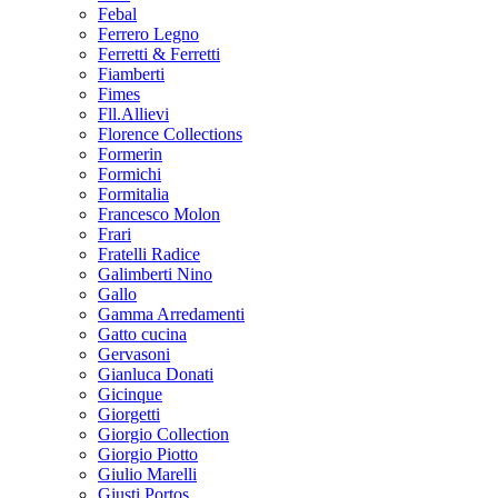
Febal
Ferrero Legno
Ferretti & Ferretti
Fiamberti
Fimes
Fll.Allievi
Florence Collections
Formerin
Formichi
Formitalia
Francesco Molon
Frari
Fratelli Radice
Galimberti Nino
Gallo
Gamma Arredamenti
Gatto cucina
Gervasoni
Gianluca Donati
Gicinque
Giorgetti
Giorgio Collection
Giorgio Piotto
Giulio Marelli
Giusti Portos