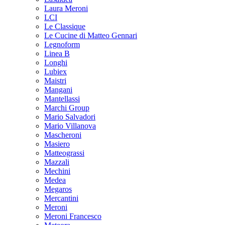
Laura Meroni
LCI
Le Classique
Le Cucine di Matteo Gennari
Legnoform
Linea B
Longhi
Lubiex
Maistri
Mangani
Mantellassi
Marchi Group
Mario Salvadori
Mario Villanova
Mascheroni
Masiero
Matteograssi
Mazzali
Mechini
Medea
Megaros
Mercantini
Meroni
Meroni Francesco