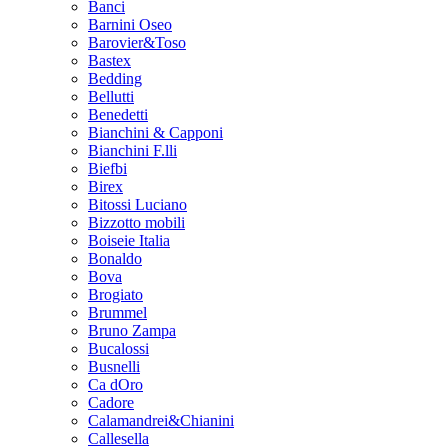
Banci
Barnini Oseo
Barovier&Toso
Bastex
Bedding
Bellutti
Benedetti
Bianchini & Capponi
Bianchini F.lli
Biefbi
Birex
Bitossi Luciano
Bizzotto mobili
Boiseie Italia
Bonaldo
Bova
Brogiato
Brummel
Bruno Zampa
Bucalossi
Busnelli
Ca dOro
Cadore
Calamandrei&Chianini
Callesella