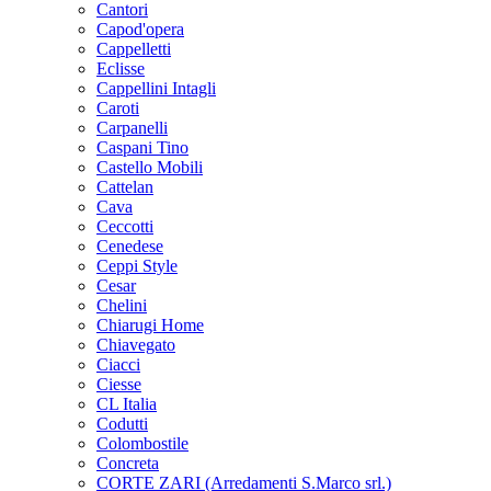
Cantori
Capod'opera
Cappelletti
Eclisse
Cappellini Intagli
Caroti
Carpanelli
Caspani Tino
Castello Mobili
Cattelan
Cava
Ceccotti
Cenedese
Ceppi Style
Cesar
Chelini
Chiarugi Home
Chiavegato
Ciacci
Ciesse
CL Italia
Codutti
Colombostile
Concreta
CORTE ZARI (Arredamenti S.Marco srl.)