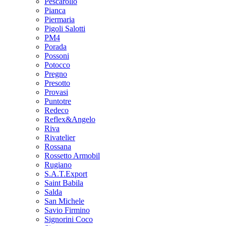
Pescarollo
Pianca
Piermaria
Pigoli Salotti
PM4
Porada
Possoni
Potocco
Pregno
Presotto
Provasi
Puntotre
Redeco
Reflex&Angelo
Riva
Rivatelier
Rossana
Rossetto Armobil
Rugiano
S.A.T.Export
Saint Babila
Salda
San Michele
Savio Firmino
Signorini Coco