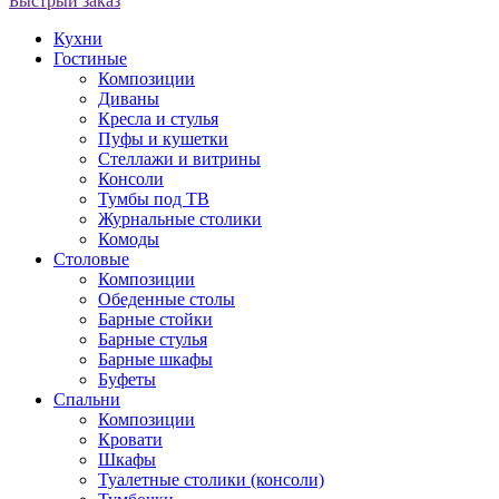
Быстрый заказ
Кухни
Гостиные
Композиции
Диваны
Кресла и стулья
Пуфы и кушетки
Стеллажи и витрины
Консоли
Тумбы под ТВ
Журнальные столики
Комоды
Столовые
Композиции
Обеденные столы
Барные стойки
Барные стулья
Барные шкафы
Буфеты
Спальни
Композиции
Кровати
Шкафы
Туалетные столики (консоли)