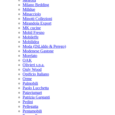
Meteora
Milano Bedding
Milldue
Minacciolo
Minotti Collezioni
Mirandola Export
MK cucine
Mobil Fresno
Mobileffe
Mobilidea
Moda (DiLiddo & Perego)
Modenese Gastone
Morelato
OAK
Olivieri s.p.a.
Only Wood
Opificio Italiano
Orme
Palmobili
Paolo Lucchetta
Pataviumart
Patrizia Garganti
Pedini
Pellegatta
Pentamobili