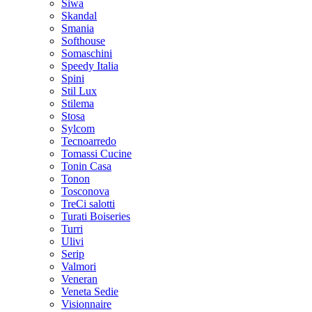
Siwa
Skandal
Smania
Softhouse
Somaschini
Speedy Italia
Spini
Stil Lux
Stilema
Stosa
Sylcom
Tecnoarredo
Tomassi Cucine
Tonin Casa
Tonon
Tosconova
TreCi salotti
Turati Boiseries
Turri
Ulivi
Serip
Valmori
Veneran
Veneta Sedie
Visionnaire