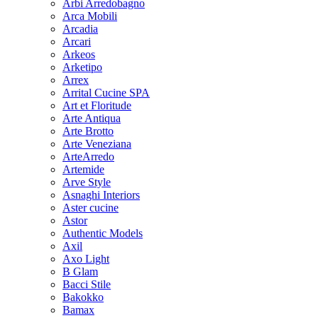
Arbi Arredobagno
Arca Mobili
Arcadia
Arcari
Arkeos
Arketipo
Arrex
Arrital Cucine SPA
Art et Floritude
Arte Antiqua
Arte Brotto
Arte Veneziana
ArteArredo
Artemide
Arve Style
Asnaghi Interiors
Aster cucine
Astor
Authentic Models
Axil
Axo Light
B Glam
Bacci Stile
Bakokko
Bamax