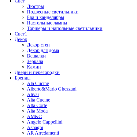
Свет
Люстры
Подвесные светильники
Бра и канделябры
Настольные лампы
Торшеры и напольные светильники
Свет1
Декор
Декор стен
Декор для дома
Вешалки
Зеркала
Камин
Двери и перегородки
Бренды
Ala Cucine
Alberto&Mario Ghezzani
Alivar
Alta Cucine
Alta Corte
Alta Moda
AM&C
Angelo Cappellini
Asnaghi
AR Arredamenti