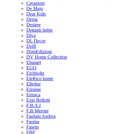
Creazioni
De Majo
Dear Kids
Dema
Desiree
Dettagli lights
Diva
DL Decor
Dolfi
DomEdizioni
DV Home Collection
Ebanart
EGO
Eichholtz
EleRico home
Elledue
Epoque
Etrusca
Ezio Bellotti
F.B.A.I
F.lli Meroni
Fanfani Andrea
Faoma
Fasem
FBP