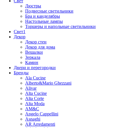
Свет
Люстры
Подвесные светильники
Бра и канделябры
Настольные лампы
Торшеры и напольные светильники
Свет1
Декор
Декор стен
Декор для дома
Вешалки
Зеркала
Камин
Двери и перегородки
Бренды
Ala Cucine
Alberto&Mario Ghezzani
Alivar
Alta Cucine
Alta Corte
Alta Moda
AM&C
Angelo Cappellini
Asnaghi
AR Arredamenti