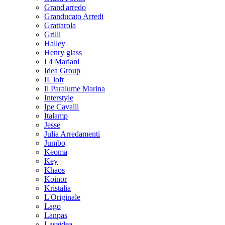
Grand'arredo
Granducato Arredi
Grattarola
Grilli
Halley
Henry glass
I 4 Mariani
Idea Group
IL loft
Il Paralume Marina
Interstyle
Ipe Cavalli
Italamp
Jesse
Julia Arredamenti
Jumbo
Keoma
Key
Khaos
Koinor
Kristalia
L'Originale
Lago
Lanpas
Lasaidea