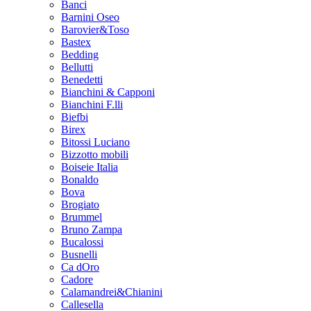
Banci
Barnini Oseo
Barovier&Toso
Bastex
Bedding
Bellutti
Benedetti
Bianchini & Capponi
Bianchini F.lli
Biefbi
Birex
Bitossi Luciano
Bizzotto mobili
Boiseie Italia
Bonaldo
Bova
Brogiato
Brummel
Bruno Zampa
Bucalossi
Busnelli
Ca dOro
Cadore
Calamandrei&Chianini
Callesella