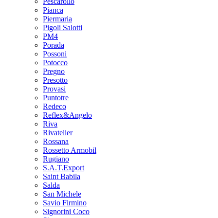
Pescarollo
Pianca
Piermaria
Pigoli Salotti
PM4
Porada
Possoni
Potocco
Pregno
Presotto
Provasi
Puntotre
Redeco
Reflex&Angelo
Riva
Rivatelier
Rossana
Rossetto Armobil
Rugiano
S.A.T.Export
Saint Babila
Salda
San Michele
Savio Firmino
Signorini Coco