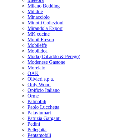
Meteora
Milano Bedding
Milldue
Minacciolo
Minotti Collezioni
Mirandola Export
MK cucine
Mobil Fresno
Mobileffe
Mobilidea
Moda (DiLiddo & Perego)
Modenese Gastone
Morelato
OAK
Olivieri s.p.a.
Only Wood
Opificio Italiano
Orme
Palmobili
Paolo Lucchetta
Pataviumart
Patrizia Garganti
Pedini
Pellegatta
Pentamobili