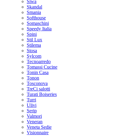
Siwa
Skandal
Smania
Softhouse
Somaschini
Speedy Italia
Spini
Stil Lux
Stilema
Stosa
Sylcom
Tecnoarredo
Tomassi Cucine
Tonin Casa
Tonon
Tosconova
TreCi salotti
Turati Boiseries
Turri
Ulivi
Serip
Valmori
Veneran
Veneta Sedie
Visionnaire