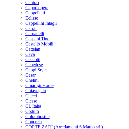
Cantori
Capod'opera
Cappelletti
Eclisse
Cappellini Intagli
Caroti
Carpanelli
Caspani Tino
Castello Mobili
Cattelan
Cava
Ceccotti
Cenedese
Ceppi Style
Cesar
Chelini
Chiarugi Home
Chiavegato
Ciacci
Ciesse
CL Italia
Codutti
Colombostile
Concreta
CORTE ZARI (Arredamenti S.Marco srl.)