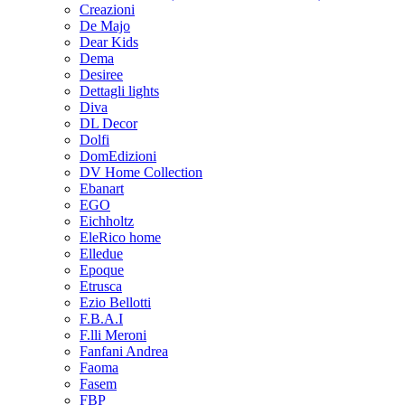
Creazioni
De Majo
Dear Kids
Dema
Desiree
Dettagli lights
Diva
DL Decor
Dolfi
DomEdizioni
DV Home Collection
Ebanart
EGO
Eichholtz
EleRico home
Elledue
Epoque
Etrusca
Ezio Bellotti
F.B.A.I
F.lli Meroni
Fanfani Andrea
Faoma
Fasem
FBP