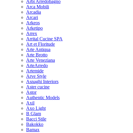
Arbi Arredobagno
Arca Mobili
Arcadia
Arcari
Arkeos
Arketipo
Arrex
Arrital Cucine SPA
Art et Floritude
Arte Antiqua
Arte Brotto
Arte Veneziana
ArteArredo
Artemide
Arve Style
Asnaghi Interiors
Aster cucine
Astor
Authentic Models
Axil
Axo Light
B Glam
Bacci Stile
Bakokko
Bamax