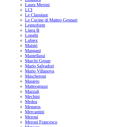
Laura Meroni
LCI
Le Classique
Le Cucine di Matteo Gennari
Legnoform
Linea B
Longhi
Lubiex
Maistri
Mangani
Mantellassi
Marchi Group
Mario Salvadori
Mario Villanova
Mascheroni
Masiero
Matteograssi
Mazzali
Mechini
Medea
Megaros
Mercantini
Meroni
Meroni Francesco