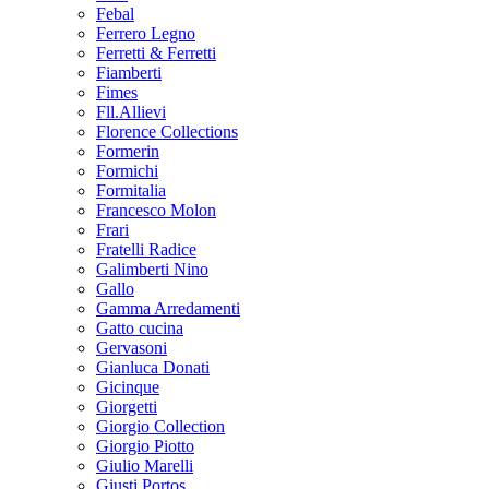
Febal
Ferrero Legno
Ferretti & Ferretti
Fiamberti
Fimes
Fll.Allievi
Florence Collections
Formerin
Formichi
Formitalia
Francesco Molon
Frari
Fratelli Radice
Galimberti Nino
Gallo
Gamma Arredamenti
Gatto cucina
Gervasoni
Gianluca Donati
Gicinque
Giorgetti
Giorgio Collection
Giorgio Piotto
Giulio Marelli
Giusti Portos