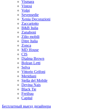
Vismara
Vistosi
Volpi
Sevensedie
Xenia Decorazioni
Zaccariotto
B&B Italia
Zanaboni
Zilio mobili
Ditre Italia
Zonca
MD House
CIS
Dialma Brown
Bolzan Letti
Selva
Vittorio Grifoni
Meridiani
Stella del Mobile
Devina Nais
Black Tie
Freifrau
Capital
Бесплатный выезд дизайнера