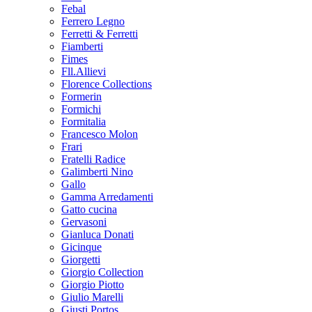
Febal
Ferrero Legno
Ferretti & Ferretti
Fiamberti
Fimes
Fll.Allievi
Florence Collections
Formerin
Formichi
Formitalia
Francesco Molon
Frari
Fratelli Radice
Galimberti Nino
Gallo
Gamma Arredamenti
Gatto cucina
Gervasoni
Gianluca Donati
Gicinque
Giorgetti
Giorgio Collection
Giorgio Piotto
Giulio Marelli
Giusti Portos