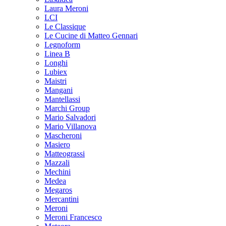
Laura Meroni
LCI
Le Classique
Le Cucine di Matteo Gennari
Legnoform
Linea B
Longhi
Lubiex
Maistri
Mangani
Mantellassi
Marchi Group
Mario Salvadori
Mario Villanova
Mascheroni
Masiero
Matteograssi
Mazzali
Mechini
Medea
Megaros
Mercantini
Meroni
Meroni Francesco