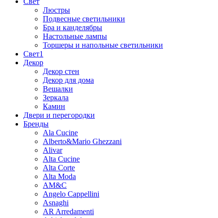
Свет
Люстры
Подвесные светильники
Бра и канделябры
Настольные лампы
Торшеры и напольные светильники
Свет1
Декор
Декор стен
Декор для дома
Вешалки
Зеркала
Камин
Двери и перегородки
Бренды
Ala Cucine
Alberto&Mario Ghezzani
Alivar
Alta Cucine
Alta Corte
Alta Moda
AM&C
Angelo Cappellini
Asnaghi
AR Arredamenti