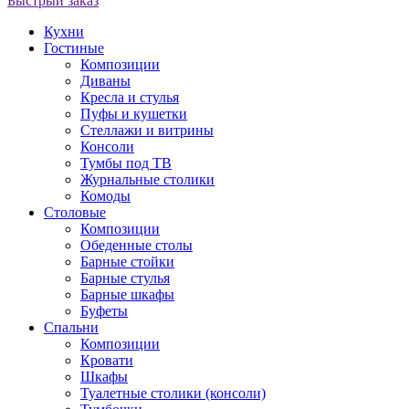
Быстрый заказ
Кухни
Гостиные
Композиции
Диваны
Кресла и стулья
Пуфы и кушетки
Стеллажи и витрины
Консоли
Тумбы под ТВ
Журнальные столики
Комоды
Столовые
Композиции
Обеденные столы
Барные стойки
Барные стулья
Барные шкафы
Буфеты
Спальни
Композиции
Кровати
Шкафы
Туалетные столики (консоли)