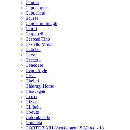
Cantori
Capod'opera
Cappelletti
Eclisse
Cappellini Intagli
Caroti
Carpanelli
Caspani Tino
Castello Mobili
Cattelan
Cava
Ceccotti
Cenedese
Ceppi Style
Cesar
Chelini
Chiarugi Home
Chiavegato
Ciacci
Ciesse
CL Italia
Codutti
Colombostile
Concreta
CORTE ZARI (Arredamenti S.Marco srl.)