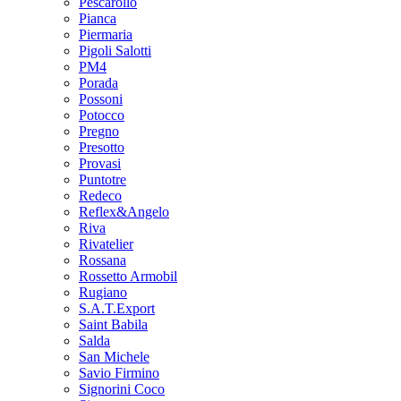
Pescarollo
Pianca
Piermaria
Pigoli Salotti
PM4
Porada
Possoni
Potocco
Pregno
Presotto
Provasi
Puntotre
Redeco
Reflex&Angelo
Riva
Rivatelier
Rossana
Rossetto Armobil
Rugiano
S.A.T.Export
Saint Babila
Salda
San Michele
Savio Firmino
Signorini Coco