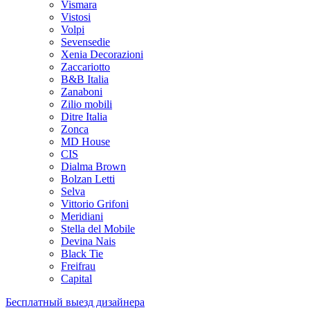
Vismara
Vistosi
Volpi
Sevensedie
Xenia Decorazioni
Zaccariotto
B&B Italia
Zanaboni
Zilio mobili
Ditre Italia
Zonca
MD House
CIS
Dialma Brown
Bolzan Letti
Selva
Vittorio Grifoni
Meridiani
Stella del Mobile
Devina Nais
Black Tie
Freifrau
Capital
Бесплатный выезд дизайнера