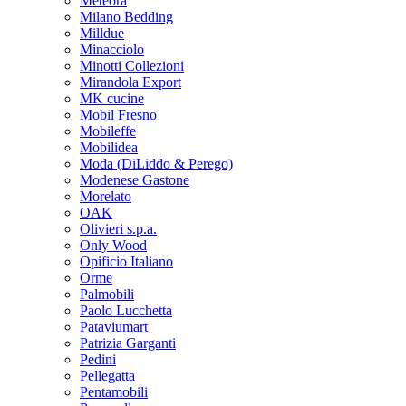
Meteora
Milano Bedding
Milldue
Minacciolo
Minotti Collezioni
Mirandola Export
MK cucine
Mobil Fresno
Mobileffe
Mobilidea
Moda (DiLiddo & Perego)
Modenese Gastone
Morelato
OAK
Olivieri s.p.a.
Only Wood
Opificio Italiano
Orme
Palmobili
Paolo Lucchetta
Pataviumart
Patrizia Garganti
Pedini
Pellegatta
Pentamobili