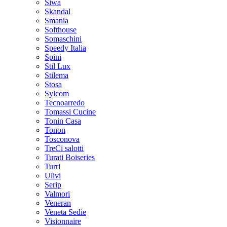
Siwa
Skandal
Smania
Softhouse
Somaschini
Speedy Italia
Spini
Stil Lux
Stilema
Stosa
Sylcom
Tecnoarredo
Tomassi Cucine
Tonin Casa
Tonon
Tosconova
TreCi salotti
Turati Boiseries
Turri
Ulivi
Serip
Valmori
Veneran
Veneta Sedie
Visionnaire