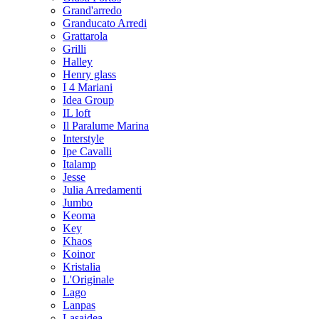
Grand'arredo
Granducato Arredi
Grattarola
Grilli
Halley
Henry glass
I 4 Mariani
Idea Group
IL loft
Il Paralume Marina
Interstyle
Ipe Cavalli
Italamp
Jesse
Julia Arredamenti
Jumbo
Keoma
Key
Khaos
Koinor
Kristalia
L'Originale
Lago
Lanpas
Lasaidea