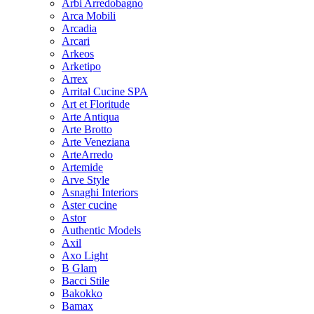
Arbi Arredobagno
Arca Mobili
Arcadia
Arcari
Arkeos
Arketipo
Arrex
Arrital Cucine SPA
Art et Floritude
Arte Antiqua
Arte Brotto
Arte Veneziana
ArteArredo
Artemide
Arve Style
Asnaghi Interiors
Aster cucine
Astor
Authentic Models
Axil
Axo Light
B Glam
Bacci Stile
Bakokko
Bamax