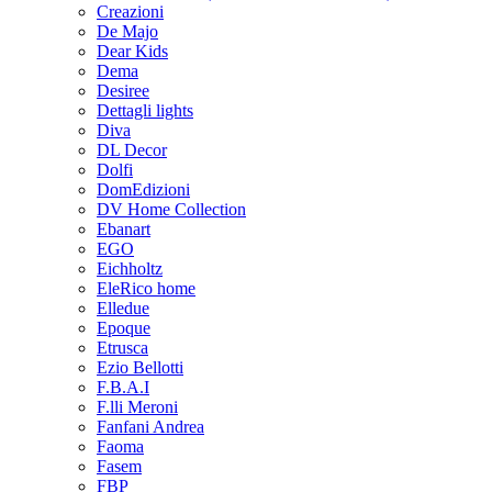
Creazioni
De Majo
Dear Kids
Dema
Desiree
Dettagli lights
Diva
DL Decor
Dolfi
DomEdizioni
DV Home Collection
Ebanart
EGO
Eichholtz
EleRico home
Elledue
Epoque
Etrusca
Ezio Bellotti
F.B.A.I
F.lli Meroni
Fanfani Andrea
Faoma
Fasem
FBP