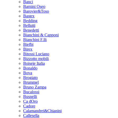
Banci
Barnini Oseo
Barovier&Toso
Bastex
Bedding
Bellutti
Benedetti
Bianchini & Capponi
Bianchini F.lli
Biefbi
Birex
Bitossi Luciano
Bizzotto mobili
Boiseie Italia
Bonaldo
Bova
Brogiato
Brummel
Bruno Zampa
Bucalossi
Busnelli
Ca dOro
Cadore
Calamandrei&Chianini
Callesella