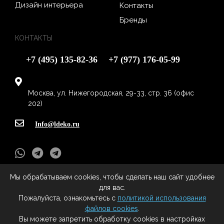
Дизайн интерьера
Контакты
Бренды
КОНТАКТЫ
+7 (495) 135-82-36
+7 (977) 176-05-99
Москва, ул. Нижегородская, 29-33, стр. 36 (офис
202)
Info@ldeko.ru
Мы обрабатываем cookies, чтобы сделать наш сайт удобнее
L-Deko
- Все права защищены (c) 2009 - 2020
для вас.
Все права на материалы, находящиеся на сайте охраняются в
Пожалуйста, ознакомьтесь с
политикой использования
соответствии с законодательством РФ, в том числе, об авторском праве и
файлов cookies
.
смежных правах. При любом использовании материалов сайта и
Вы можете запретить обработку cookies в настройках
сателлитных проектов, гиперссылка на сайт правообладателя