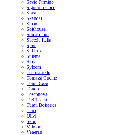
Savio Firmino
Signorini Coco
Siwa
Skandal
Smania
Softhouse
Somaschini
Speedy Italia
Spini
Stil Lux
Stilema
Stosa
Sylcom
Tecnoarredo
Tomassi Cucine
Tonin Casa
Tonon
Tosconova
TreCi salotti
Turati Boiseries
Turri
Ulivi
Serip
Valmori
Veneran