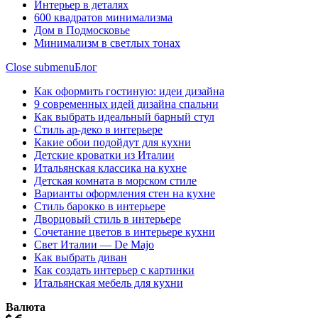
Интерьер в деталях
600 квадратов минимализма
Дом в Подмосковье
Минимализм в светлых тонах
Close submenu
Блог
Как оформить гостиную: идеи дизайна
9 современных идей дизайна спальни
Как выбрать идеальный барный стул
Стиль ар-деко в интерьере
Какие обои подойдут для кухни
Детские кроватки из Италии
Итальянская классика на кухне
Детская комната в морском стиле
Варианты оформления стен на кухне
Стиль барокко в интерьере
Дворцовый стиль в интерьере
Сочетание цветов в интерьере кухни
Свет Италии — De Majo
Как выбрать диван
Как создать интерьер с картинки
Итальянская мебель для кухни
Валюта