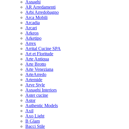
Asnaghi
AR Arredamenti
Arbi Arredobagno
Arca Mobili
Arcadia
Arcari
Arkeos
Arketipo
Arrex
Arrital Cucine SPA
Art et Floritude
Arte Antiqua
Arte Brotto
Arte Veneziana
ArteArredo
Artemide
Arve Style
Asnaghi Interiors
Aster cucine
Astor
Authentic Models
Axil
Axo Light
B Glam
Bacci Stile