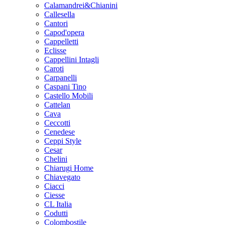
Calamandrei&Chianini
Callesella
Cantori
Capod'opera
Cappelletti
Eclisse
Cappellini Intagli
Caroti
Carpanelli
Caspani Tino
Castello Mobili
Cattelan
Cava
Ceccotti
Cenedese
Ceppi Style
Cesar
Chelini
Chiarugi Home
Chiavegato
Ciacci
Ciesse
CL Italia
Codutti
Colombostile