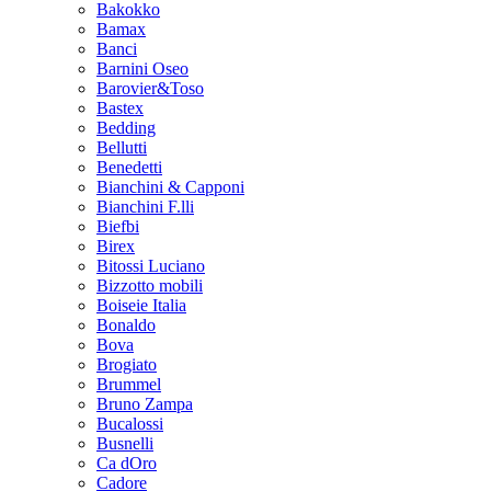
Bakokko
Bamax
Banci
Barnini Oseo
Barovier&Toso
Bastex
Bedding
Bellutti
Benedetti
Bianchini & Capponi
Bianchini F.lli
Biefbi
Birex
Bitossi Luciano
Bizzotto mobili
Boiseie Italia
Bonaldo
Bova
Brogiato
Brummel
Bruno Zampa
Bucalossi
Busnelli
Ca dOro
Cadore