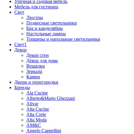
Уличная и садовая мебель
Мебель для гостиниц
Свет
Люстры
Подвесные светильники
Бра и канделябры
Настольные лампы
Торшеры и напольные светильники
Свет1
Декор
Декор стен
Декор для дома
Вешалки
Зеркала
Камин
Двери и перегородки
Бренды
Ala Cucine
Alberto&Mario Ghezzani
Alivar
Alta Cucine
Alta Corte
Alta Moda
AM&C
Angelo Cappellini