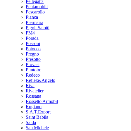
Pellegatta
Pentamobili
Pescarollo
Pianca
Piermaria
Pigoli Salotti
PM4
Porada
Possoni
Potocco
Pregno
Presotto
Provasi
Puntotre
Redeco
Reflex&Angelo
Riva
Rivatelier
Rossana
Rossetto Armobil
Rugiano
S.A.T.Export
Saint Babila
Salda
San Michele