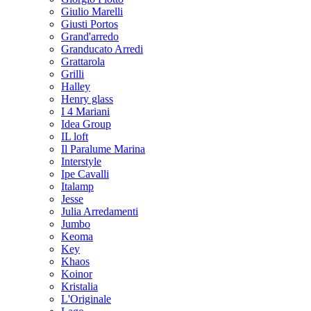
Giulio Marelli
Giusti Portos
Grand'arredo
Granducato Arredi
Grattarola
Grilli
Halley
Henry glass
I 4 Mariani
Idea Group
IL loft
Il Paralume Marina
Interstyle
Ipe Cavalli
Italamp
Jesse
Julia Arredamenti
Jumbo
Keoma
Key
Khaos
Koinor
Kristalia
L'Originale