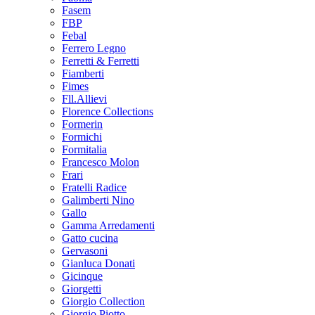
Fasem
FBP
Febal
Ferrero Legno
Ferretti & Ferretti
Fiamberti
Fimes
Fll.Allievi
Florence Collections
Formerin
Formichi
Formitalia
Francesco Molon
Frari
Fratelli Radice
Galimberti Nino
Gallo
Gamma Arredamenti
Gatto cucina
Gervasoni
Gianluca Donati
Gicinque
Giorgetti
Giorgio Collection
Giorgio Piotto