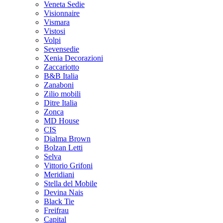
Veneta Sedie
Visionnaire
Vismara
Vistosi
Volpi
Sevensedie
Xenia Decorazioni
Zaccariotto
B&B Italia
Zanaboni
Zilio mobili
Ditre Italia
Zonca
MD House
CIS
Dialma Brown
Bolzan Letti
Selva
Vittorio Grifoni
Meridiani
Stella del Mobile
Devina Nais
Black Tie
Freifrau
Capital