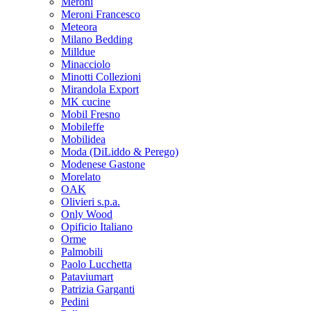
Meroni
Meroni Francesco
Meteora
Milano Bedding
Milldue
Minacciolo
Minotti Collezioni
Mirandola Export
MK cucine
Mobil Fresno
Mobileffe
Mobilidea
Moda (DiLiddo & Perego)
Modenese Gastone
Morelato
OAK
Olivieri s.p.a.
Only Wood
Opificio Italiano
Orme
Palmobili
Paolo Lucchetta
Pataviumart
Patrizia Garganti
Pedini