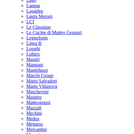
Lago
Lanpas
Lasaidea
Laura Meroni
LCI
Le Classique
Le Cucine di Matteo Gennari
Legnoform
Linea B
Longhi
Lubiex
Maistri
Mangani
Mantellassi
Marchi Group
Mario Salvadori
Mario Villanova
Mascheroni
Masiero
Matteograssi
Mazzali
Mechini
Medea
Megaros
Mercantini