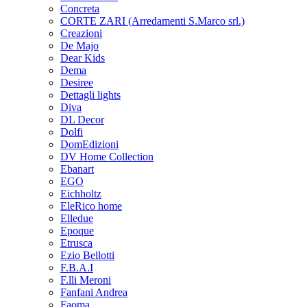
Concreta
CORTE ZARI (Arredamenti S.Marco srl.)
Creazioni
De Majo
Dear Kids
Dema
Desiree
Dettagli lights
Diva
DL Decor
Dolfi
DomEdizioni
DV Home Collection
Ebanart
EGO
Eichholtz
EleRico home
Elledue
Epoque
Etrusca
Ezio Bellotti
F.B.A.I
F.lli Meroni
Fanfani Andrea
Faoma