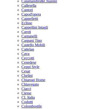
Calamandrei&Chianini
Callesella
Cantori
Capod'opera
Cappelletti
Eclisse
Cappellini Intagli
Caroti
Carpanelli
Caspani Tino
Castello Mobili
Cattelan
Cava
Ceccotti
Cenedese
Ceppi Style
Cesar
Chelini
Chiarugi Home
Chiavegato
Ciacci
Ciesse
CL Italia
Codutti
Colombostile