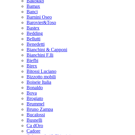
Bakokko
Bamax
Banci
Barnini Oseo
Barovier&Toso
Bastex
Bedding
Bellutti
Benedetti
Bianchini & Capponi
Bianchini F.lli
Biefbi
Birex
Bitossi Luciano
Bizzotto mobili
Boiseie Italia
Bonaldo
Bova
Brogiato
Brummel
Bruno Zampa
Bucalossi
Busnelli
Ca dOro
Cadore