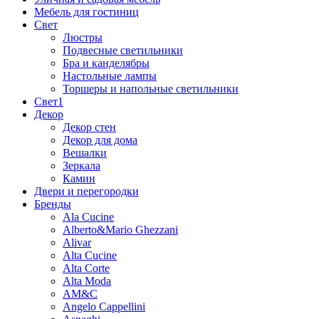
Мебель для гостиниц
Свет
Люстры
Подвесные светильники
Бра и канделябры
Настольные лампы
Торшеры и напольные светильники
Свет1
Декор
Декор стен
Декор для дома
Вешалки
Зеркала
Камин
Двери и перегородки
Бренды
Ala Cucine
Alberto&Mario Ghezzani
Alivar
Alta Cucine
Alta Corte
Alta Moda
AM&C
Angelo Cappellini