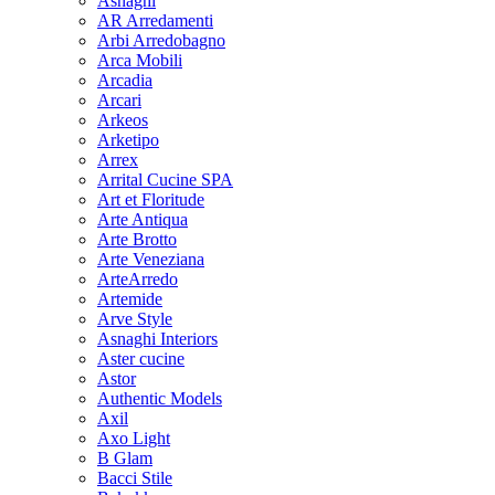
Asnaghi
AR Arredamenti
Arbi Arredobagno
Arca Mobili
Arcadia
Arcari
Arkeos
Arketipo
Arrex
Arrital Cucine SPA
Art et Floritude
Arte Antiqua
Arte Brotto
Arte Veneziana
ArteArredo
Artemide
Arve Style
Asnaghi Interiors
Aster cucine
Astor
Authentic Models
Axil
Axo Light
B Glam
Bacci Stile