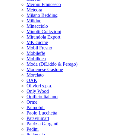
Meroni Francesco
Meteora
Milano Bedding
Milldue
Minacciolo
Minotti Collezioni
Mirandola Export
MK cucine
Mobil Fresno
Mobileffe
Mobilidea
Moda (DiLiddo & Perego)
Modenese Gastone
Morelato
OAK
Olivieri s.p.a.
Only Wood
Opificio Italiano
Orme
Palmobili
Paolo Lucchetta
Pataviumart
Patrizia Garganti
Pedini
Pellegatta