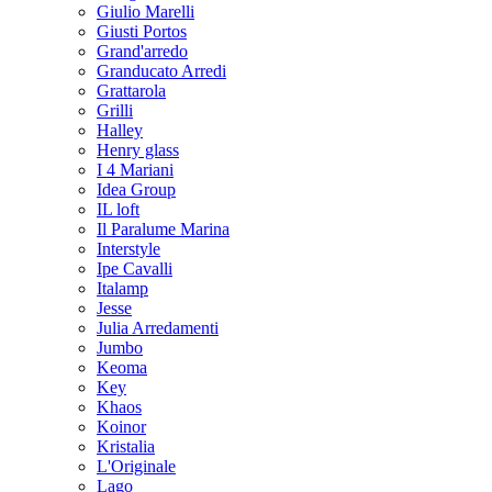
Giulio Marelli
Giusti Portos
Grand'arredo
Granducato Arredi
Grattarola
Grilli
Halley
Henry glass
I 4 Mariani
Idea Group
IL loft
Il Paralume Marina
Interstyle
Ipe Cavalli
Italamp
Jesse
Julia Arredamenti
Jumbo
Keoma
Key
Khaos
Koinor
Kristalia
L'Originale
Lago