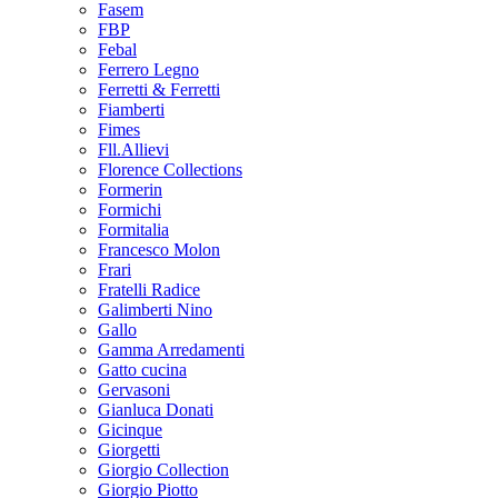
Fasem
FBP
Febal
Ferrero Legno
Ferretti & Ferretti
Fiamberti
Fimes
Fll.Allievi
Florence Collections
Formerin
Formichi
Formitalia
Francesco Molon
Frari
Fratelli Radice
Galimberti Nino
Gallo
Gamma Arredamenti
Gatto cucina
Gervasoni
Gianluca Donati
Gicinque
Giorgetti
Giorgio Collection
Giorgio Piotto