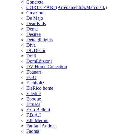
Concreta
CORTE ZARI (Arredamenti S.Marco srl.)
Creazioni
De Majo
Dear Kids
Dema
Desiree
Dettagli lights
Diva
DL Decor
Dolfi
DomEdizioni
DV Home Collection
Ebanart
EGO
Eichholtz
EleRico home
Elledue
Epoque
Etrusca
Ezio Bellotti
F.B.A.I
F.lli Meroni
Fanfani Andrea
Faoma