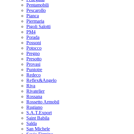
Pentamobili
Pescarollo
Pianca
Piermaria
Pigoli Salotti
PM4
Porada
Possoni
Potocco
Pregno
Presotto
Provasi
Puntotre
Redeco
Reflex&Angelo
Riva
Rivatelier
Rossana
Rossetto Armobil
Rugiano
S.A.T.Export
Saint Babila
Salda
San Michele