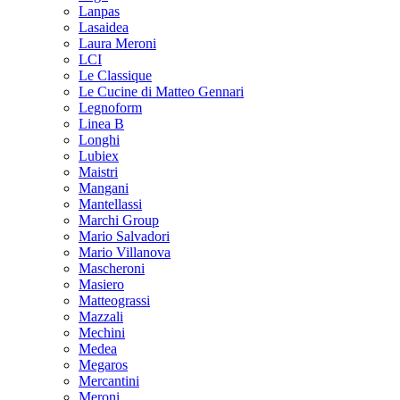
Lanpas
Lasaidea
Laura Meroni
LCI
Le Classique
Le Cucine di Matteo Gennari
Legnoform
Linea B
Longhi
Lubiex
Maistri
Mangani
Mantellassi
Marchi Group
Mario Salvadori
Mario Villanova
Mascheroni
Masiero
Matteograssi
Mazzali
Mechini
Medea
Megaros
Mercantini
Meroni