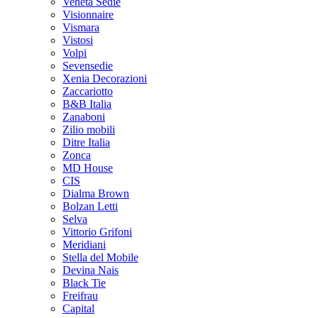
Veneta Sedie
Visionnaire
Vismara
Vistosi
Volpi
Sevensedie
Xenia Decorazioni
Zaccariotto
B&B Italia
Zanaboni
Zilio mobili
Ditre Italia
Zonca
MD House
CIS
Dialma Brown
Bolzan Letti
Selva
Vittorio Grifoni
Meridiani
Stella del Mobile
Devina Nais
Black Tie
Freifrau
Capital