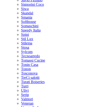
Savio Firmino
Signorini Coco
Siwa
Skandal
Smania
Softhouse
Somaschini
Speedy Italia
Spini
Stil Lux
Stilema
Stosa
Sylcom
Tecnoarredo
Tomassi Cucine
Tonin Casa
Tonon
Tosconova
TreCi salotti
Turati Boiseries
Turri
Ulivi
Serip
Valmori
Veneran