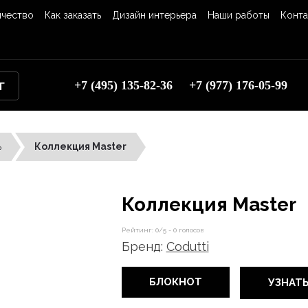
ичество
Как заказать
Дизайн интерьера
Наши работы
Конта
+7 (495) 135-82-36
+7 (977) 176-05-99
Г
ь
Коллекция Master
Коллекция Master
Рейтинг:
0
/5 -
0
голосов
Бренд:
Codutti
БЛОКНОТ
УЗНАТ