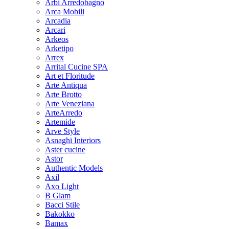
Arbi Arredobagno
Arca Mobili
Arcadia
Arcari
Arkeos
Arketipo
Arrex
Arrital Cucine SPA
Art et Floritude
Arte Antiqua
Arte Brotto
Arte Veneziana
ArteArredo
Artemide
Arve Style
Asnaghi Interiors
Aster cucine
Astor
Authentic Models
Axil
Axo Light
B Glam
Bacci Stile
Bakokko
Bamax