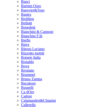
Banci
Barnini Oseo
Barovier&Toso
Bastex
Bedding
Bellutti
Benedetti
Bianchini & Capponi
Bianchini F.lli
Biefbi
Birex
Bitossi Luciano
Bizzotto mobili
Boiseie Italia
Bonaldo
Bova
Brogiato
Brummel
Bruno Zampa
Bucalossi
Busnelli
Ca dOro
Cadore
Calamandrei&Chianini
Callesella