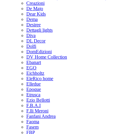
Creazioni
De Majo
Dear Kids
Dema
Desiree
Dettagli lights
Diva
DL Decor
Dolfi
DomEdizioni
DV Home Collection
Ebanart
EGO
Eichholtz
EleRico home
Elledue
Epoque
Etrusca
Ezio Bellotti
F.B.A.I
F.lli Meroni
Fanfani Andrea
Faoma
Fasem
FBP