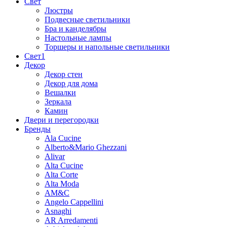
Свет
Люстры
Подвесные светильники
Бра и канделябры
Настольные лампы
Торшеры и напольные светильники
Свет1
Декор
Декор стен
Декор для дома
Вешалки
Зеркала
Камин
Двери и перегородки
Бренды
Ala Cucine
Alberto&Mario Ghezzani
Alivar
Alta Cucine
Alta Corte
Alta Moda
AM&C
Angelo Cappellini
Asnaghi
AR Arredamenti