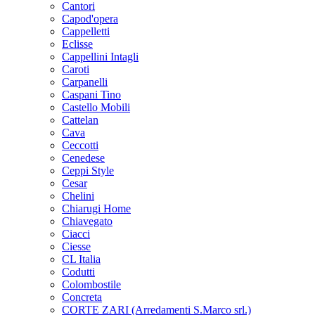
Cantori
Capod'opera
Cappelletti
Eclisse
Cappellini Intagli
Caroti
Carpanelli
Caspani Tino
Castello Mobili
Cattelan
Cava
Ceccotti
Cenedese
Ceppi Style
Cesar
Chelini
Chiarugi Home
Chiavegato
Ciacci
Ciesse
CL Italia
Codutti
Colombostile
Concreta
CORTE ZARI (Arredamenti S.Marco srl.)