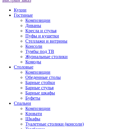
Быстрый заказ
Кухни
Гостиные
Композиции
Диваны
Кресла и стулья
Пуфы и кушетки
Стеллажи и витрины
Консоли
Тумбы под ТВ
Журнальные столики
Комоды
Столовые
Композиции
Обеденные столы
Барные стойки
Барные стулья
Барные шкафы
Буфеты
Спальни
Композиции
Кровати
Шкафы
Туалетные столики (консоли)