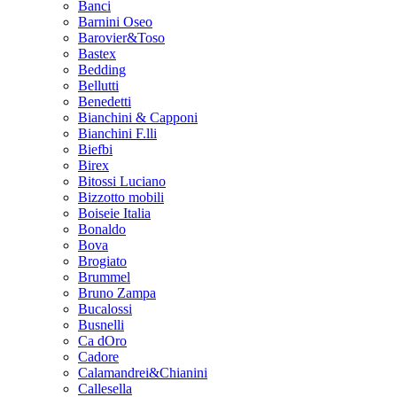
Banci
Barnini Oseo
Barovier&Toso
Bastex
Bedding
Bellutti
Benedetti
Bianchini & Capponi
Bianchini F.lli
Biefbi
Birex
Bitossi Luciano
Bizzotto mobili
Boiseie Italia
Bonaldo
Bova
Brogiato
Brummel
Bruno Zampa
Bucalossi
Busnelli
Ca dOro
Cadore
Calamandrei&Chianini
Callesella