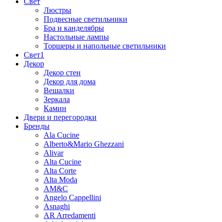
Свет
Люстры
Подвесные светильники
Бра и канделябры
Настольные лампы
Торшеры и напольные светильники
Свет1
Декор
Декор стен
Декор для дома
Вешалки
Зеркала
Камин
Двери и перегородки
Бренды
Ala Cucine
Alberto&Mario Ghezzani
Alivar
Alta Cucine
Alta Corte
Alta Moda
AM&C
Angelo Cappellini
Asnaghi
AR Arredamenti