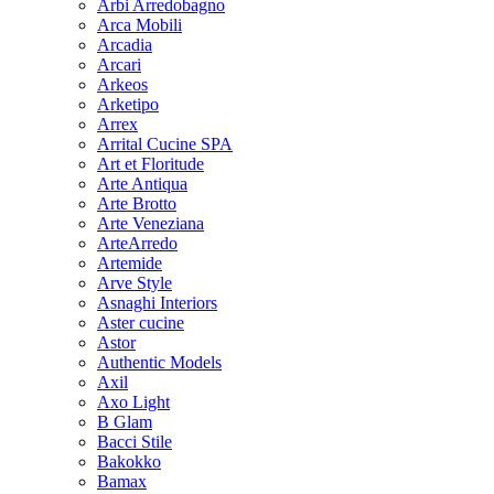
Arbi Arredobagno
Arca Mobili
Arcadia
Arcari
Arkeos
Arketipo
Arrex
Arrital Cucine SPA
Art et Floritude
Arte Antiqua
Arte Brotto
Arte Veneziana
ArteArredo
Artemide
Arve Style
Asnaghi Interiors
Aster cucine
Astor
Authentic Models
Axil
Axo Light
B Glam
Bacci Stile
Bakokko
Bamax