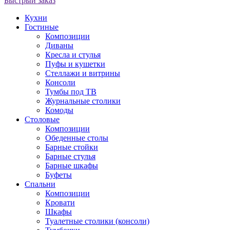
Быстрый заказ
Кухни
Гостиные
Композиции
Диваны
Кресла и стулья
Пуфы и кушетки
Стеллажи и витрины
Консоли
Тумбы под ТВ
Журнальные столики
Комоды
Столовые
Композиции
Обеденные столы
Барные стойки
Барные стулья
Барные шкафы
Буфеты
Спальни
Композиции
Кровати
Шкафы
Туалетные столики (консоли)