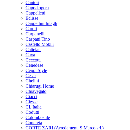
Cantori
Capod'opera
Cappelletti
Eclisse
Cappellini Intagli
Caroti
Carpanelli
Caspani Tino
Castello Mobili
Cattelan
Cava
Ceccotti
Cenedese
Ceppi Style
Cesar
Chelini
Chiarugi Home
Chiavegato
Ciacci
Ciesse
CL Italia
Codutti
Colombostile
Concreta
CORTE ZARI (Arredamenti S.Marco srl.)