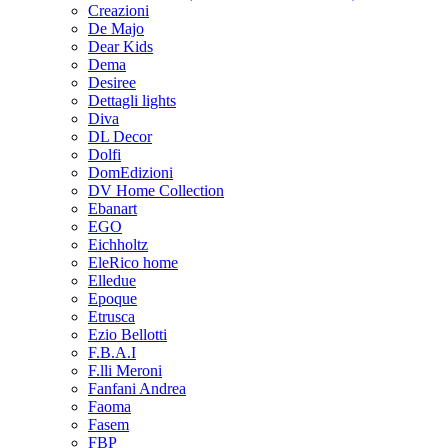
Creazioni
De Majo
Dear Kids
Dema
Desiree
Dettagli lights
Diva
DL Decor
Dolfi
DomEdizioni
DV Home Collection
Ebanart
EGO
Eichholtz
EleRico home
Elledue
Epoque
Etrusca
Ezio Bellotti
F.B.A.I
F.lli Meroni
Fanfani Andrea
Faoma
Fasem
FBP