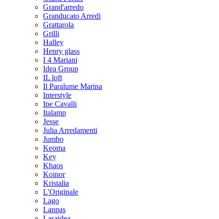
Grand'arredo
Granducato Arredi
Grattarola
Grilli
Halley
Henry glass
I 4 Mariani
Idea Group
IL loft
Il Paralume Marina
Interstyle
Ipe Cavalli
Italamp
Jesse
Julia Arredamenti
Jumbo
Keoma
Key
Khaos
Koinor
Kristalia
L'Originale
Lago
Lanpas
Lasaidea