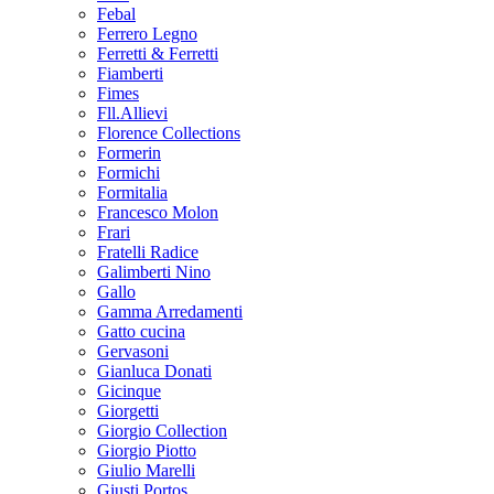
Febal
Ferrero Legno
Ferretti & Ferretti
Fiamberti
Fimes
Fll.Allievi
Florence Collections
Formerin
Formichi
Formitalia
Francesco Molon
Frari
Fratelli Radice
Galimberti Nino
Gallo
Gamma Arredamenti
Gatto cucina
Gervasoni
Gianluca Donati
Gicinque
Giorgetti
Giorgio Collection
Giorgio Piotto
Giulio Marelli
Giusti Portos