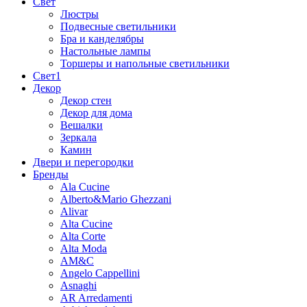
Свет
Люстры
Подвесные светильники
Бра и канделябры
Настольные лампы
Торшеры и напольные светильники
Свет1
Декор
Декор стен
Декор для дома
Вешалки
Зеркала
Камин
Двери и перегородки
Бренды
Ala Cucine
Alberto&Mario Ghezzani
Alivar
Alta Cucine
Alta Corte
Alta Moda
AM&C
Angelo Cappellini
Asnaghi
AR Arredamenti