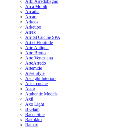
Arbi Arredobagno
Arca Mobili
Arcadia
Arcari
Arkeos
Arketipo
Arrex
Arrital Cucine SPA
Art et Floritude
Arte Antiqua
Arte Brotto
Arte Veneziana
ArteArredo
Artemide
Arve Style
Asnaghi Interiors
Aster cucine
Astor
Authentic Models
Axil
Axo Light
B Glam
Bacci Stile
Bakokko
Bamax