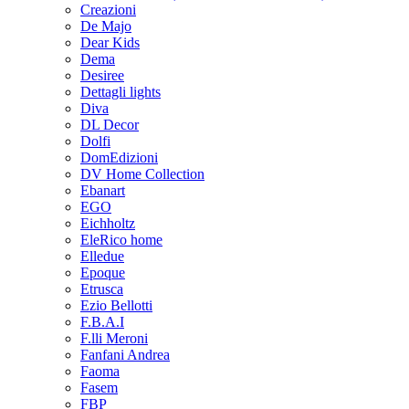
Creazioni
De Majo
Dear Kids
Dema
Desiree
Dettagli lights
Diva
DL Decor
Dolfi
DomEdizioni
DV Home Collection
Ebanart
EGO
Eichholtz
EleRico home
Elledue
Epoque
Etrusca
Ezio Bellotti
F.B.A.I
F.lli Meroni
Fanfani Andrea
Faoma
Fasem
FBP