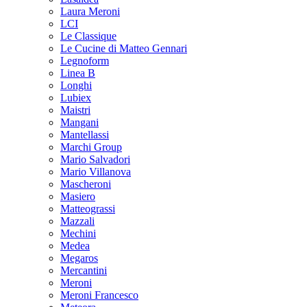
Laura Meroni
LCI
Le Classique
Le Cucine di Matteo Gennari
Legnoform
Linea B
Longhi
Lubiex
Maistri
Mangani
Mantellassi
Marchi Group
Mario Salvadori
Mario Villanova
Mascheroni
Masiero
Matteograssi
Mazzali
Mechini
Medea
Megaros
Mercantini
Meroni
Meroni Francesco