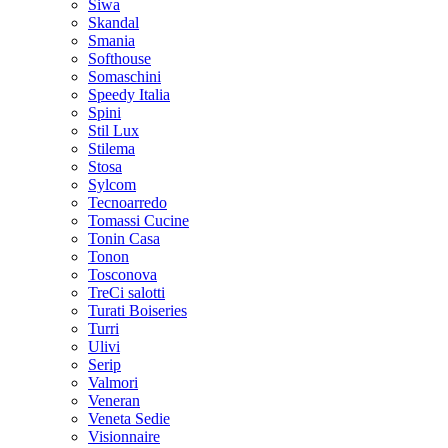
Siwa
Skandal
Smania
Softhouse
Somaschini
Speedy Italia
Spini
Stil Lux
Stilema
Stosa
Sylcom
Tecnoarredo
Tomassi Cucine
Tonin Casa
Tonon
Tosconova
TreCi salotti
Turati Boiseries
Turri
Ulivi
Serip
Valmori
Veneran
Veneta Sedie
Visionnaire