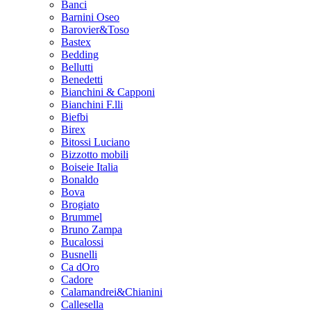
Banci
Barnini Oseo
Barovier&Toso
Bastex
Bedding
Bellutti
Benedetti
Bianchini & Capponi
Bianchini F.lli
Biefbi
Birex
Bitossi Luciano
Bizzotto mobili
Boiseie Italia
Bonaldo
Bova
Brogiato
Brummel
Bruno Zampa
Bucalossi
Busnelli
Ca dOro
Cadore
Calamandrei&Chianini
Callesella