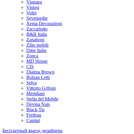
Vismara
Vistosi
Volpi
Sevensedie
Xenia Decorazioni
Zaccariotto
B&B Italia
Zanaboni
Zilio mobili
Ditre Italia
Zonca
MD House
CIS
Dialma Brown
Bolzan Letti
Selva
Vittorio Grifoni
Meridiani
Stella del Mobile
Devina Nais
Black Tie
Freifrau
Capital
Бесплатный выезд дизайнера