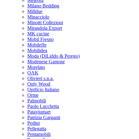
Meteora
Milano Bedding
Milldue
Minacciolo
Minotti Collezioni
Mirandola Export
MK cucine
Mobil Fresno
Mobileffe
Mobilidea
Moda (DiLiddo & Perego)
Modenese Gastone
Morelato
OAK
Olivieri s.p.a.
Only Wood
Opificio Italiano
Orme
Palmobili
Paolo Lucchetta
Pataviumart
Patrizia Garganti
Pedini
Pellegatta
Pentamobili