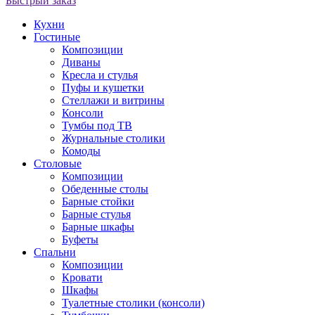
Быстрый заказ
Кухни
Гостиные
Композиции
Диваны
Кресла и стулья
Пуфы и кушетки
Стеллажи и витрины
Консоли
Тумбы под ТВ
Журнальные столики
Комоды
Столовые
Композиции
Обеденные столы
Барные стойки
Барные стулья
Барные шкафы
Буфеты
Спальни
Композиции
Кровати
Шкафы
Туалетные столики (консоли)