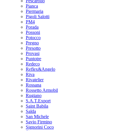
Pescarollo
Pianca
Piermaria
Pigoli Salotti
PM4
Porada
Possoni
Potocco
Pregno
Presotto
Provasi
Puntotre
Redeco
Reflex&Angelo
Riva
Rivatelier
Rossana
Rossetto Armobil
Rugiano
S.A.T.Export
Saint Babila
Salda
San Michele
Savio Firmino
Signorini Coco