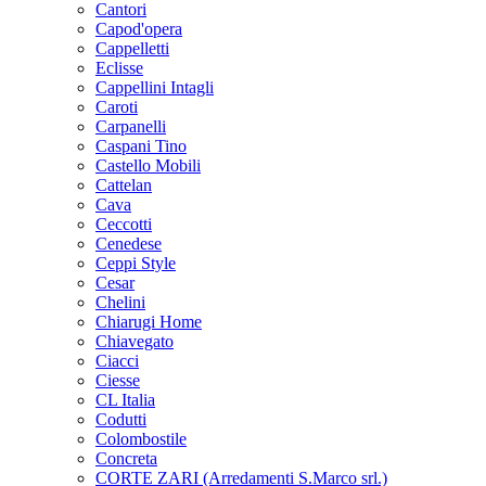
Cantori
Capod'opera
Cappelletti
Eclisse
Cappellini Intagli
Caroti
Carpanelli
Caspani Tino
Castello Mobili
Cattelan
Cava
Ceccotti
Cenedese
Ceppi Style
Cesar
Chelini
Chiarugi Home
Chiavegato
Ciacci
Ciesse
CL Italia
Codutti
Colombostile
Concreta
CORTE ZARI (Arredamenti S.Marco srl.)