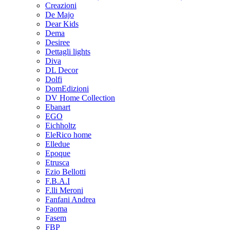
Creazioni
De Majo
Dear Kids
Dema
Desiree
Dettagli lights
Diva
DL Decor
Dolfi
DomEdizioni
DV Home Collection
Ebanart
EGO
Eichholtz
EleRico home
Elledue
Epoque
Etrusca
Ezio Bellotti
F.B.A.I
F.lli Meroni
Fanfani Andrea
Faoma
Fasem
FBP