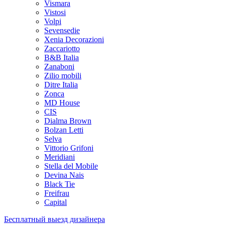
Vismara
Vistosi
Volpi
Sevensedie
Xenia Decorazioni
Zaccariotto
B&B Italia
Zanaboni
Zilio mobili
Ditre Italia
Zonca
MD House
CIS
Dialma Brown
Bolzan Letti
Selva
Vittorio Grifoni
Meridiani
Stella del Mobile
Devina Nais
Black Tie
Freifrau
Capital
Бесплатный выезд дизайнера