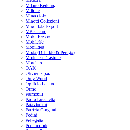
Meteora
Milano Bedding
Milldue
Minacciolo
Minotti Collezioni
Mirandola Export
MK cucine
Mobil Fresno
Mobileffe
Mobilidea
Moda (DiLiddo & Perego)
Modenese Gastone
Morelato
OAK
Olivieri s.p.a.
Only Wood
Opificio Italiano
Orme
Palmobili
Paolo Lucchetta
Pataviumart
Patrizia Garganti
Pedini
Pellegatta
Pentamobili