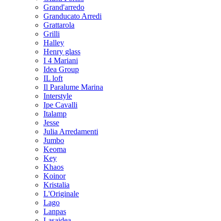
Grand'arredo
Granducato Arredi
Grattarola
Grilli
Halley
Henry glass
I 4 Mariani
Idea Group
IL loft
Il Paralume Marina
Interstyle
Ipe Cavalli
Italamp
Jesse
Julia Arredamenti
Jumbo
Keoma
Key
Khaos
Koinor
Kristalia
L'Originale
Lago
Lanpas
Lasaidea