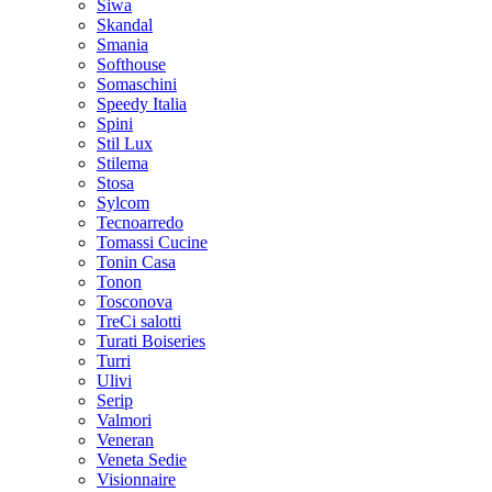
Siwa
Skandal
Smania
Softhouse
Somaschini
Speedy Italia
Spini
Stil Lux
Stilema
Stosa
Sylcom
Tecnoarredo
Tomassi Cucine
Tonin Casa
Tonon
Tosconova
TreCi salotti
Turati Boiseries
Turri
Ulivi
Serip
Valmori
Veneran
Veneta Sedie
Visionnaire