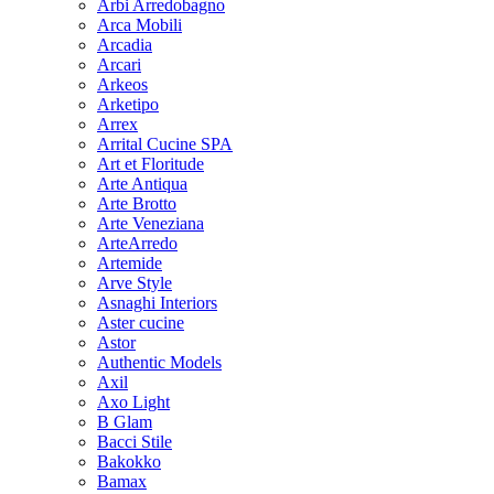
Arbi Arredobagno
Arca Mobili
Arcadia
Arcari
Arkeos
Arketipo
Arrex
Arrital Cucine SPA
Art et Floritude
Arte Antiqua
Arte Brotto
Arte Veneziana
ArteArredo
Artemide
Arve Style
Asnaghi Interiors
Aster cucine
Astor
Authentic Models
Axil
Axo Light
B Glam
Bacci Stile
Bakokko
Bamax