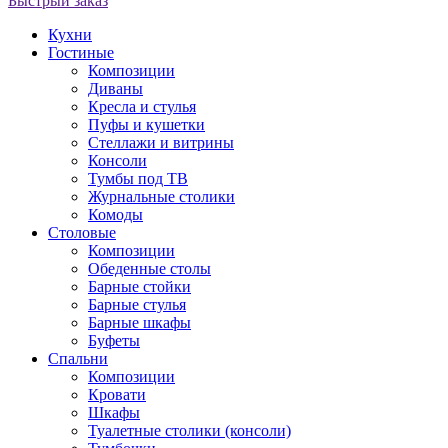
Быстрый заказ
Кухни
Гостиные
Композиции
Диваны
Кресла и стулья
Пуфы и кушетки
Стеллажи и витрины
Консоли
Тумбы под ТВ
Журнальные столики
Комоды
Столовые
Композиции
Обеденные столы
Барные стойки
Барные стулья
Барные шкафы
Буфеты
Спальни
Композиции
Кровати
Шкафы
Туалетные столики (консоли)