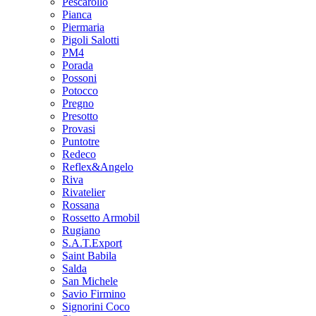
Pescarollo
Pianca
Piermaria
Pigoli Salotti
PM4
Porada
Possoni
Potocco
Pregno
Presotto
Provasi
Puntotre
Redeco
Reflex&Angelo
Riva
Rivatelier
Rossana
Rossetto Armobil
Rugiano
S.A.T.Export
Saint Babila
Salda
San Michele
Savio Firmino
Signorini Coco