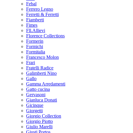
Febal
Ferrero Legno
Ferretti & Ferretti
Fiamberti
Fimes
Fll.Allievi
Florence Collections
Formerin
Formichi
Formitalia
Francesco Molon
Frari
Fratelli Radice
Galimberti Nino
Gallo
Gamma Arredamenti
Gatto cucina
Gervasoni
Gianluca Donati
Gicinque
Giorgetti
Giorgio Collection
Giorgio Piotto
Giulio Marelli
Giusti Portos