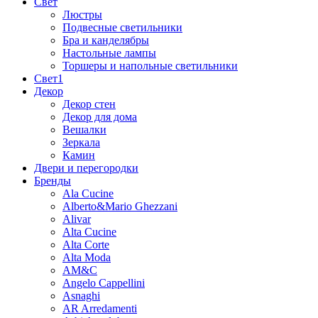
Свет
Люстры
Подвесные светильники
Бра и канделябры
Настольные лампы
Торшеры и напольные светильники
Свет1
Декор
Декор стен
Декор для дома
Вешалки
Зеркала
Камин
Двери и перегородки
Бренды
Ala Cucine
Alberto&Mario Ghezzani
Alivar
Alta Cucine
Alta Corte
Alta Moda
AM&C
Angelo Cappellini
Asnaghi
AR Arredamenti