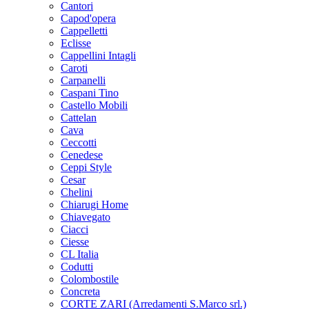
Cantori
Capod'opera
Cappelletti
Eclisse
Cappellini Intagli
Caroti
Carpanelli
Caspani Tino
Castello Mobili
Cattelan
Cava
Ceccotti
Cenedese
Ceppi Style
Cesar
Chelini
Chiarugi Home
Chiavegato
Ciacci
Ciesse
CL Italia
Codutti
Colombostile
Concreta
CORTE ZARI (Arredamenti S.Marco srl.)