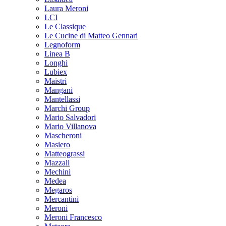
Laura Meroni
LCI
Le Classique
Le Cucine di Matteo Gennari
Legnoform
Linea B
Longhi
Lubiex
Maistri
Mangani
Mantellassi
Marchi Group
Mario Salvadori
Mario Villanova
Mascheroni
Masiero
Matteograssi
Mazzali
Mechini
Medea
Megaros
Mercantini
Meroni
Meroni Francesco