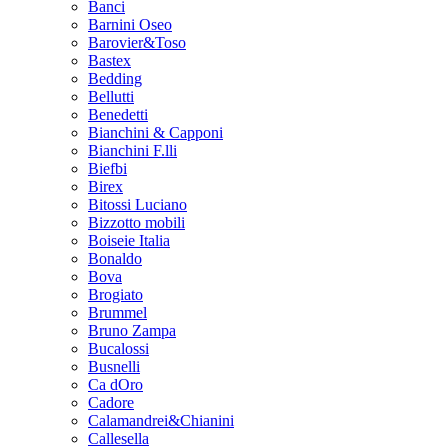
Banci
Barnini Oseo
Barovier&Toso
Bastex
Bedding
Bellutti
Benedetti
Bianchini & Capponi
Bianchini F.lli
Biefbi
Birex
Bitossi Luciano
Bizzotto mobili
Boiseie Italia
Bonaldo
Bova
Brogiato
Brummel
Bruno Zampa
Bucalossi
Busnelli
Ca dOro
Cadore
Calamandrei&Chianini
Callesella